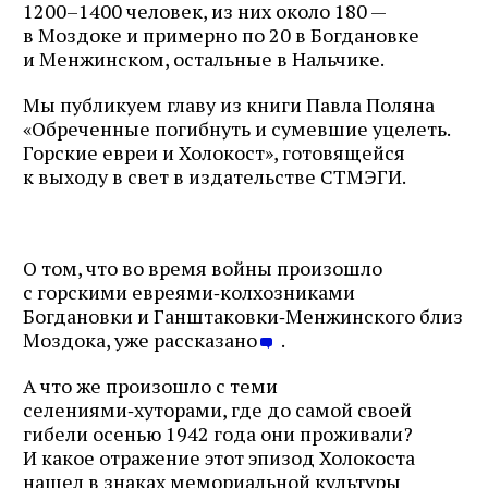
1200–1400 человек, из них около 180 —
в Моздоке и примерно по 20 в Богдановке
и Менжинском, остальные в Нальчике.
Мы публикуем главу из книги Павла Поляна
«Обреченные погибнуть и сумевшие уцелеть.
Горские евреи и Холокост», готовящейся
к выходу в свет в издательстве СТМЭГИ.
О том, что во время войны произошло
с горскими евреями‑колхозниками
Богдановки и Ганштаковки‑Менжинского близ
Моздока, уже рассказано
.
А что же произошло с теми
селениями‑хуторами, где до самой своей
гибели осенью 1942 года они проживали?
И какое отражение этот эпизод Холокоста
нашел в знаках мемориальной культуры