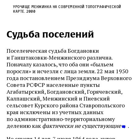
Урочище Менжинка на современной топографической
карте. 2000
Судьба поселений
Поселенческая судьба Богдановки
и Ганштаковки‑Менжинского различна.
Поначалу казалось, что оба они «быльем
поросли» и исчезли с лица земли. 22 мая 1950
года постановлением Президиума Верховного
Совета РСФСР населенные пункты
Агабатырский, Богдановский, Горячевский,
Калпашский, Менжинский и Пиевский
сельсовет Курского района Ставропольского
края исключены из учетных данных
по административно‑территориальному
делению как
фактически не существующие
.
Но спустя 14 лет, 7 июля 1964 года, хутор