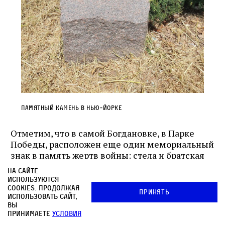
Памятный камень в Нью‑Йорке
Отметим, что в самой Богдановке, в Парке
Победы, расположен еще один мемориальный
знак в память жертв войны: стела и братская
могила красноармейцев, погибших в боях
На сайте
с немецко‑фашистскими захватчиками.
используются
На памятнике — фамилии земляков,
cookies. Продолжая
Принять
использовать сайт,
не вернувшихся с фронта.
вы
принимаете
условия