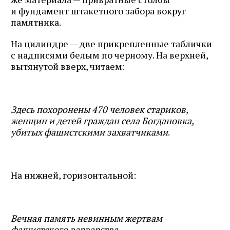
и фундамент штакетного забора вокруг
памятника.
На цилиндре — две прикрепленные таблички
с надписями белым по черному. На верхней,
вытянутой вверх, читаем:
Здесь похоронены 470 человек стариков,
женщин и детей граждан села Богдановка,
убитых фашистскими захватчиками
.
Журнал ЛЕХАИМ в вашем
На нижней, горизонтальной:
email
Подпишитесь на рассылку журнала ЛЕХАИМ и получайте
Вечная память невинным жертвам
самые интересные публикации с сайта по электронной
фашистского варварства
.