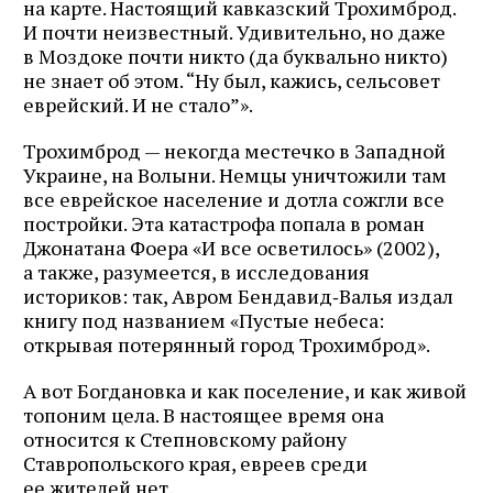
на карте. Настоящий кавказский Трохимброд.
И почти неизвестный. Удивительно, но даже
в Моздоке почти никто (да буквально никто)
не знает об этом. “Ну был, кажись, сельсовет
еврейский. И не стало”».
Трохимброд — некогда местечко в Западной
Украине, на Волыни. Немцы уничтожили там
все еврейское население и дотла сожгли все
постройки. Эта катастрофа попала в роман
Джонатана Фоера «И все осветилось» (2002),
а также, разумеется, в исследования
историков: так, Авром Бендавид‑Валья издал
книгу под названием «Пустые небеса:
открывая потерянный город Трохимброд».
А вот Богдановка и как поселение, и как живой
топоним цела. В настоящее время она
относится к Степновскому району
Ставропольского края, евреев среди
ее жителей нет.