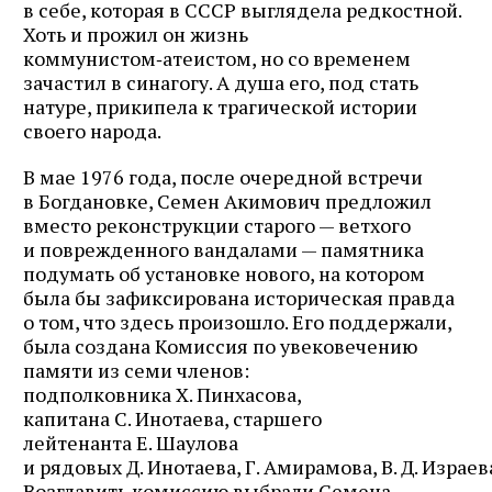
в себе, которая в СССР выглядела редкостной.
Хоть и прожил он жизнь
коммунистом‑атеистом, но со временем
зачастил в синагогу. А душа его, под стать
натуре, прикипела к трагической истории
своего народа.
В мае 1976 года, после очередной встречи
в Богдановке, Семен Акимович предложил
вместо реконструкции старого — ветхого
и поврежденного вандалами — памятника
подумать об установке нового, на котором
была бы зафиксирована историческая правда
о том, что здесь произошло. Его поддержали,
была создана Комиссия по увековечению
памяти из семи членов:
подполковника Х. Пинхасова,
капитана С. Инотаева, старшего
лейтенанта Е. Шаулова
и рядовых Д. Инотаева, Г. Амирамова, В. Д. Израев
Возглавить комиссию выбрали Семена