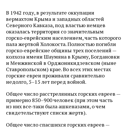
В 1942 году, в результате оккупации
вермахтом Крыма и западных областей
Северного Кавказа, под властью немцев
оказалась территория со значительным
горско‑еврейским населением, часть которого
пала жертвой Холокоста. Полностью погибли
горско‑еврейские общины трех поселений —
колхоза имени Шаумяна в Крыму, Богдановки
и Менжинской в Орджоникидзевском (ныне
Ставропольском) крае. Во всех этих местах
горские евреи проживали сравнительно
недолго, 5–15 лет перед войной.
Общее число расстрелянных горских евреев —
примерно 850–900 человек (при этом часть
из них все‑таки была ашкеназами, о чем
свидетельствуют списки жертв).
Общее число спасшихся горских евреев —