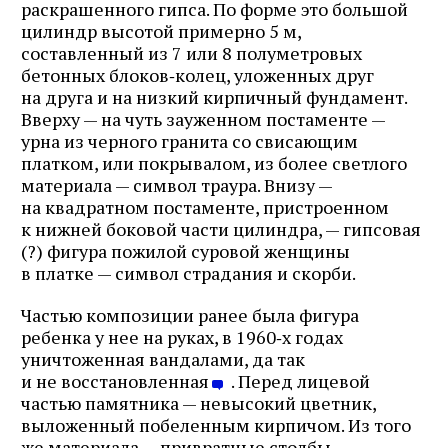
раскрашенного гипса. По форме это большой
цилиндр высотой примерно 5 м,
составленный из 7 или 8 полуметровых
бетонных блоков‑колец, уложенных друг
на друга и на низкий кирпичный фундамент.
Вверху — на чуть зауженном постаменте —
урна из черного гранита со свисающим
платком, или покрывалом, из более светлого
материала — символ траура. Внизу —
на квадратном постаменте, пристроенном
к нижней боковой части цилиндра, — гипсовая
(?) фигура пожилой суровой женщины
в платке — символ страдания и скорби.
Частью композиции ранее была фигура
ребенка у нее на руках, в 1960‑х годах
уничтоженная вандалами, да так
и не восстановленная
. Перед лицевой
частью памятника — невысокий цветник,
выложенный побеленным кирпичом. Из того
же материала — привратные столбы