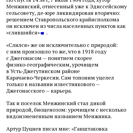
Менжинский, отнесенный уже к Эдиссейскому
сельсовету, де‑юре ликвидирован вторично:
решением Ставропольского крайисполкома
он исключен из числа населенных пунктов как
«слившийся»
.
«Слился» же он исключительно с природой:
с ним произошло то же, что в 1918 году
с Джегонасом — понятием скорее
физико‑географическим, урочищем
в Усть‑Джегутинском районе
Карачаево‑Черкесии. Сам топоним уцелел
только в названии известнякового —
Джегонасского — карьера.
Так и поселок Менжинский стал дикой
природой, биоценозом: урочищем с несколько
видоизмененным названием Менжинка.
Артур Цуциев писал мне: «Ганштаковка