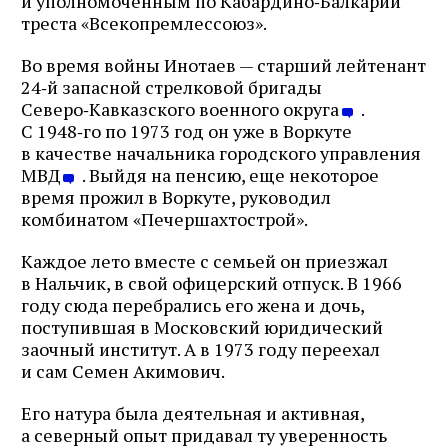
и уполномоченным по Кабардино‑Балкарии
треста «Всекопремлессоюз».
Во время войны Инотаев — старший лейтенант
24‑й запасной стрелковой бригады
Северо‑Кавказского военного округа
.
С 1948‑го по 1973 год он уже в Воркуте
в качестве начальника городского управления
МВД
. Выйдя на пенсию, еще некоторое
время прожил в Воркуте, руководил
комбинатом «Печершахтострой».
Каждое лето вместе с семьей он приезжал
в Нальчик, в свой офицерский отпуск. В 1966
году сюда перебрались его жена и дочь,
поступившая в Московский юридический
заочный институт. А в 1973 году переехал
и сам Семен Акимович.
Его натура была деятельная и активная,
а северный опыт придавал ту уверенность