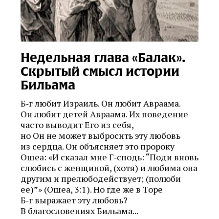
Недельная глава «Балак».
Скрытый смысл истории
Бильама
Б‑г любит Израиль. Он любит Авраама.
Он любит детей Авраама. Их поведение
часто выводит Его из себя,
но Он не может выбросить эту любовь
из сердца. Он объясняет это пророку
Ошеа: «И сказал мне Г‑сподь: “Поди вновь
слюбись с женщиной, (хотя) и любима она
другим и прелюбодействует; (полюби
ее)”» (Ошеа, 3:1). Но где же в Торе
Б‑г выражает эту любовь?
В благословениях Бильама...