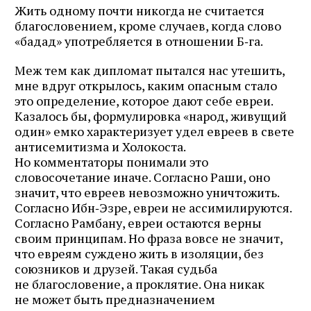
Жить одному почти никогда не считается
благословением, кроме случаев, когда слово
«бадад» употребляется в отношении Б‑га.
Меж тем как дипломат пытался нас утешить,
мне вдруг открылось, каким опасным стало
это определение, которое дают себе евреи.
Казалось бы, формулировка «народ, живущий
один» емко характеризует удел евреев в свете
антисемитизма и Холокоста.
Но комментаторы понимали это
словосочетание иначе. Согласно Раши, оно
значит, что евреев невозможно уничтожить.
Согласно Ибн‑Эзре, евреи не ассимилируются.
Согласно Рамбану, евреи остаются верны
своим принципам. Но фраза вовсе не значит,
что евреям суждено жить в изоляции, без
союзников и друзей. Такая судьба
не благословение, а проклятие. Она никак
не может быть предназначением