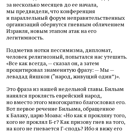
за несколько месяцев до ее начала,
мы предвидели, что конференция
и параллельный форум неправительственных
организаций обернутся гневным обличением
Израиля, новым этапом атак на его
легитимность.
Подметив нотки пессимизма, дипломат,
человек религиозный, попытался нас утешить.
«Все как всегда, — сказал он, а затем
процитировал знаменитую фразу: — Мы —
левадад йишкон (“народ, живущий один”)».
Это фраза из нашей недельной главы. Бильам
нанялся проклясть еврейский народ,
но вместо этого многократно благословил его.
Вот первое речение Бильама, обращенное
к Балаку, царю Моава: «Но как я прокляну того,
кого не проклял Б‑г? Как призову гнев на того,
на кого не гневается Г‑сподь? Ибо я вижу его