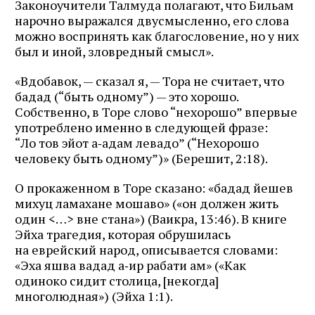
Законоучители Талмуда полагают, что Бильам
нарочно выражался двусмысленно, его слова
можно воспринять как благословение, но у них
был и иной, зловредный смысл».
«Вдобавок, — сказал я, — Тора не считает, что
бадад (“быть одному”) — это хорошо.
Собственно, в Торе слово “нехорошо” впервые
употреблено именно в следующей фразе:
“Ло тов эйот а‑адам левадо” (“Нехорошо
человеку быть одному”)» (Берешит, 2:18).
О прокаженном в Торе сказано: «бадад йешев
михуц ламахане мошаво» («он должен жить
один <…> вне стана») (Ваикра, 13:46). В книге
Эйха трагедия, которая обрушилась
на еврейский народ, описывается словами:
«Эха яшва вадад а‑ир рабати ам» («Как
одиноко сидит столица, [некогда]
многолюдная») (Эйха 1:1).