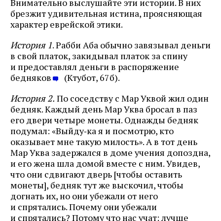
Внимательно выслушайте эти истории. В них
брезжит удивительная истина, проясняющая
характер еврейской этики.
История 1
. Рабби Аба обычно завязывал деньги
в свой платок, закидывал платок за спину
и предоставлял деньги в распоряжение
бедняков
(Ктубот, 67б).
История 2.
По соседству с Мар Уквой жил один
бедняк. Каждый день Мар Уква бросал в паз
его двери четыре монеты. Однажды бедняк
подумал: «Выйду‑ка я и посмотрю, кто
оказывает мне такую милость». А в тот день
Мар Уква задержался в доме учения допоздна,
и его жена шла домой вместе с ним. Увидев,
что они сдвигают дверь [чтобы оставить
монеты], бедняк тут же выскочил, чтобы
догнать их, но они убежали от него
и спрятались. Почему они убежали
и спрятались? Потому что нас учат: лучше