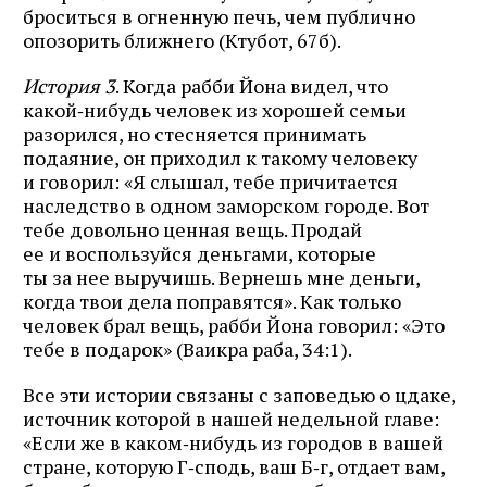
броситься в огненную печь, чем публично
опозорить ближнего (Ктубот, 67б).
История 3
. Когда рабби Йона видел, что
какой‑нибудь человек из хорошей семьи
разорился, но стесняется принимать
подаяние, он приходил к такому человеку
и говорил: «Я слышал, тебе причитается
наследство в одном заморском городе. Вот
тебе довольно ценная вещь. Продай
ее и воспользуйся деньгами, которые
ты за нее выручишь. Вернешь мне деньги,
когда твои дела поправятся». Как только
человек брал вещь, рабби Йона говорил: «Это
тебе в подарок» (Ваикра раба, 34:1).
Все эти истории связаны с заповедью о цдаке,
источник которой в нашей недельной главе:
«Если же в каком‑нибудь из городов в вашей
стране, которую Г‑сподь, ваш Б‑г, отдает вам,