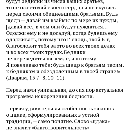
будут бедняки из числа ваших братьев,
то не ожесточай своего сердца и не скупись
перед своими обедневшими братьями. Будь
щедр — давай им взаймы по мере их нужды,
[давай все,] в чем они будут нуждаться…
Одолжи ему и не досадуй, когда будешь ему
одалживать, потому что Г‑сподь, твой Б‑г,
благословит тебя за это во всех твоих делах
и во всех твоих трудах. Бедняки
не переведутся на земле, и поэтому
Я повелеваю тебе: будь щедр к братьям твоим,
к беднякам и обездоленным в твоей стране!»
(Дварим, 15:7–8, 10–11).
Перед нами уникальная, до сих пор актуальная
программа искоренения бедности.
Первая удивительная особенность законов
о цдаке, сформулированных в устной
традиции, — само понятие. Слово «цдака»
не значит «благотворительность».