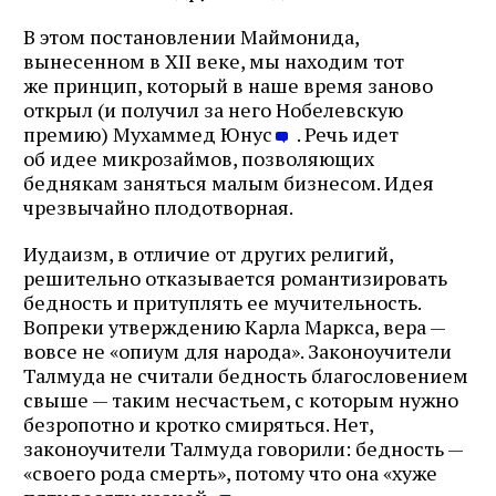
В этом постановлении Маймонида,
вынесенном в XII веке, мы находим тот
же принцип, который в наше время заново
открыл (и получил за него Нобелевскую
премию) Мухаммед Юнус
. Речь идет
об идее микрозаймов, позволяющих
беднякам заняться малым бизнесом. Идея
чрезвычайно плодотворная.
Иудаизм, в отличие от других религий,
решительно отказывается романтизировать
бедность и притуплять ее мучительность.
Вопреки утверждению Карла Маркса, вера —
вовсе не «опиум для народа». Законоучители
Талмуда не считали бедность благословением
свыше — таким несчастьем, с которым нужно
безропотно и кротко смиряться. Нет,
законоучители Талмуда говорили: бедность —
«своего рода смерть», потому что она «хуже