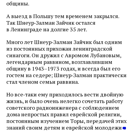
общины.
А выезд в Польшу тем временем закрылся.
Так Шнеур‑Залман Зайчик остался
в Ленинграде на долгие 35 лет.
Много лет Шнеур‑Залман Зайчик был одним
из постоянных прихожан ленинградской
синагоги. Он дружил с Авромом Лубановым,
легендарным раввином, возглавлявшим
общину в 1943–1973 годах, и всегда был его
гостем на седере; Шнеур‑Залман практически
стал членом семьи раввина.
Но все‑таки ему приходилось вести двойную
жизнь, и было очень нелегко сочетать работу
советского радиоинженера с соблюдением
дома непростых правил еврейской религии,
постоянным изучением Торы, передачей этих
знаний своим детям и еврейской молодежи
.