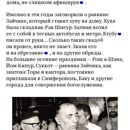
дома, не слишком афишируя
.
Именно в эти годы заговорили о раввине
Зайчике, который ставит хупу на дому. Хупа
была складная. Рав Шнеур‑Залман возил
ее с собой в тесных автобусах и метро. Ктубу
писали от руки… Сколько таких свадеб
он провел, никто не знает. Звали его
и на обрезание
, и на другие обряды.
На большие осенние праздники — Рош а‑Шана,
Йом Кипур, Суккот — раввина Зайчика, как
знатока Торы и кантора, постоянно
приглашали в Симферополь, Баку и другие
города для совершения богослужения.