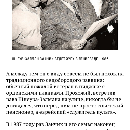
Шнеур‑Залман Зайчик ведет хупу в Лениграде. 1986
А между тем он с виду совсем не был похож на
традиционного седобородого раввина:
обычный пожилой ветеран в пиджаке с
орденскими планками. Прохожий, встретив
рава Шнеура‑Залмана на улице, никогда бы не
догадался, что перед ним не просто советский
пенсионер, а еврейский «служитель культа».
В 1987 году рав Зайчик и его семья наконец