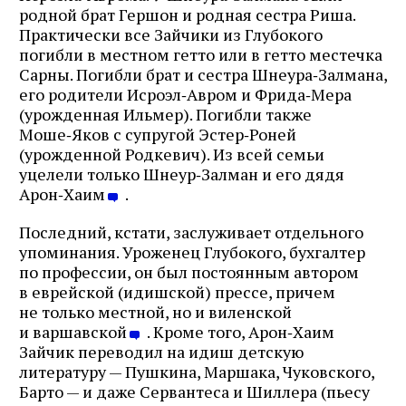
родной брат Гершон и родная сестра Риша.
Практически все Зайчики из Глубокого
погибли в местном гетто или в гетто местечка
Сарны. Погибли брат и сестра Шнеура‑Залмана,
его родители Исроэл‑Авром и Фрида‑Мера
(урожденная Ильмер). Погибли также
Моше‑Яков с супругой Эстер‑Роней
(урожденной Родкевич). Из всей семьи
уцелели только Шнеур‑Залман и его дядя
Арон‑Хаим
.
Последний, кстати, заслуживает отдельного
упоминания. Уроженец Глубокого, бухгалтер
по профессии, он был постоянным автором
в еврейской (идишской) прессе, причем
не только местной, но и виленской
и варшавской
. Кроме того, Арон‑Хаим
Зайчик переводил на идиш детскую
литературу — Пушкина, Маршака, Чуковского,
Барто — и даже Сервантеса и Шиллера (пьесу