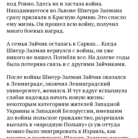
под Ровно. Здесь их и застала война.
Находившегося во Львове Шнеура‑Залмана
сразу призвали в Красную Армию. Это спасло
ему жизнь. Он прошел всю войну, получил
много боевых наград.
А семья Зайчик осталась в Сарнах… Когда
Шнеур‑Залман вернулся с войны, он уже
никого не нашел. Погибли все. На долгие годы
была потеряна связь и с другими Зайчиками.
После войны Шнеур‑Залман Зайчик оказался
в Ленинграде, окончил Ленинградский
университет, женился. И тут вдруг вспыхнула
слабая надежда начать новую жизнь:
некоторым категориям жителей Западной
Украины и Западной Белоруссии, имевшим
до войны польское гражданство, разрешали
выехать в «народную Польшу» (а уж оттуда
можно было эмигрировать в Израиль, как
многие и поступали). Шнеуру‑Залману вместе