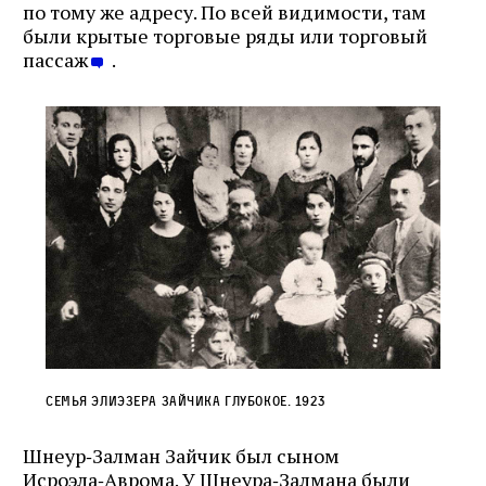
по тому же адресу. По всей видимости, там
были крытые торговые ряды или торговый
пассаж
.
Cемья Элиэзера Зайчика Глубокое. 1923
Шнеур‑Залман Зайчик был сыном
Исроэла‑Аврома. У Шнеура‑Залмана были