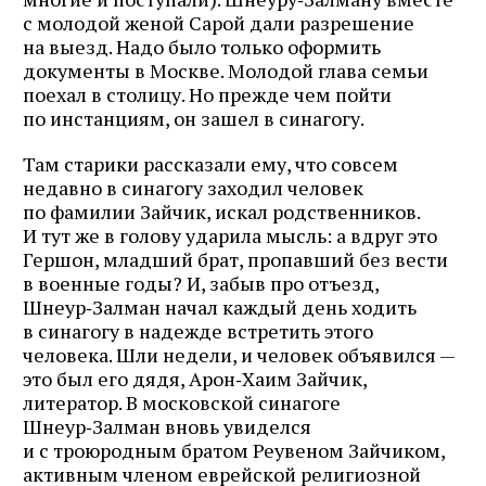
с молодой женой Сарой дали разрешение
на выезд. Надо было только оформить
документы в Москве. Молодой глава семьи
поехал в столицу. Но прежде чем пойти
по инстанциям, он зашел в синагогу.
Там старики рассказали ему, что совсем
недавно в синагогу заходил человек
по фамилии Зайчик, искал родственников.
И тут же в голову ударила мысль: а вдруг это
Гершон, младший брат, пропавший без вести
в военные годы? И, забыв про отъезд,
Шнеур‑Залман начал каждый день ходить
в синагогу в надежде встретить этого
человека. Шли недели, и человек объявился —
это был его дядя, Арон‑Хаим Зайчик,
литератор. В московской синагоге
Шнеур‑Залман вновь увиделся
и с троюродным братом Реувеном Зайчиком,
активным членом еврейской религиозной