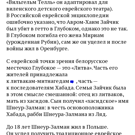
«Вильгельм Телль» он адаптировал для
виленского детского еврейского театра).
В Российской еврейской энциклопедии
ошибочно указано, что Авром‑Хаим Зайчик
был убит в гетто в Глубоком, однако это не так.
В Глубоком погибла его жена Мириам
(урожденная Рубин), сам же он уцелел и после
войны жил в Оренбурге.
С еврейской точки зрения белорусское
местечко Глубокое — это «Литва». Часть его
жителей принадлежала
к литвакам‑митнагедам
, часть —
к последователям Хабада. Семья Зайчик была
в этом смысле смешанной: отец из литваков,
мать из хасидов. Сын получил «хасидское» имя
Шнеур‑Залман: в честь основоположника
Хабада, рабби Шнеура‑Залмана из Ляд.
До 18 лет Шнеур‑Залман жил в Польше.
Он успел получить традиционное еврейское