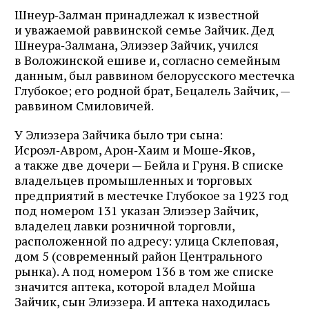
Шнеур‑Залман принадлежал к известной
и уважаемой раввинской семье Зайчик. Дед
Шнеура‑Залмана, Элиэзер Зайчик, учился
в Воложинской ешиве и, согласно семейным
данным, был раввином белорусского местечка
Глубокое; его родной брат, Бецалель Зайчик, —
раввином Смиловичей.
У Элиэзера Зайчика было три сына:
Исроэл‑Авром, Арон‑Хаим и Моше‑Яков,
а также две дочери — Бейла и Груня. В списке
владельцев промышленных и торговых
предприятий в местечке Глубокое за 1923 год
под номером 131 указан Элиэзер Зайчик,
владелец лавки розничной торговли,
расположенной по адресу: улица Склеповая,
дом 5 (современный район Центрального
рынка). А под номером 136 в том же списке
значится аптека, которой владел Мойша
Зайчик, сын Элиэзера. И аптека находилась