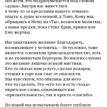
обо всем, что подразумевается под словом
«душа». Внутри нас живет тяга
к чему‑то за пределами нашего земного
опыта: к душе вселенной, к Тому, Кому мы,
обращаясь к Нему на «Ты», возносим молитвы,
а наши предки, пока стоял Храм, приносили
Ему жертвы.
Инстинктивное желание благодарить,
возникающее у человека, — безусловно, тоже
является «сигналом трансцендентности», хоть
и не упомянутым Бергером. Во многих случаях
это желание лишено всякой мистики.
Кто‑то оказал нам услугу, сделал подарок,
утешил в горе или спас от опасности.
Мы чувствуем, что обязаны для него
что‑то сделать. Это «что‑то» и есть «тода»:
ивритское слово, означающее как
«признательность», так и просто «спасибо».
Но порой мы испытываем более глубокое