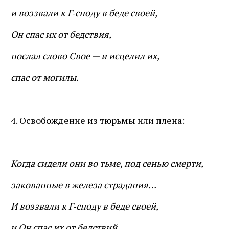
и воззвали к Г‑споду в беде своей,
Он спас их от бедствия,
послал слово Свое — и исцелил их,
спас от могилы.
4. Освобождение из тюрьмы или плена:
Когда сидели они во тьме, под сенью смерти,
закованные в железа страдания…
И воззвали к Г‑споду в беде своей,
и Он спас их от бедствий,