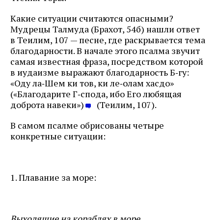
Какие ситуации считаются опасными?
Мудрецы Талмуда (Брахот, 54б) нашли ответ
в Теилим, 107 — песне, где раскрывается тема
благодарности. В начале этого псалма звучит
самая известная фраза, посредством которой
в иудаизме выражают благодарность Б‑гу:
«Оду ла‑Шем ки тов, ки ле‑олам хасдо»
(«Благодарите Г‑спода, ибо Его любящая
доброта навеки»)
(Теилим, 107).
В самом псалме обрисованы четыре
конкретные ситуации:
1. Плавание за море:
Выходящие на кораблях в море