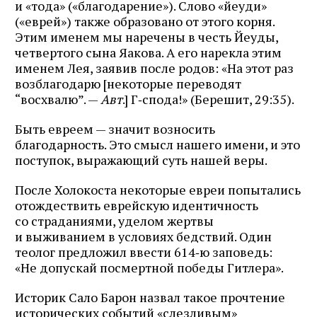
и «тода» («благодарение»). Слово «йеуди»
(«еврей») также образовано от этого корня.
Этим именем мы наречены в честь Йеуды,
четвертого сына Яакова. А его нарекла этим
именем Лея, заявив после родов: «На этот раз
возблагодарю [некоторые переводят
“восхвалю”. —
Авт
.] Г‑спода!» (Берешит, 29:35).
Быть евреем — значит возносить
благодарность. Это смысл нашего имени, и это
поступок, выражающий суть нашей веры.
После Холокоста некоторые евреи попытались
отождествить еврейскую идентичность
со страданиями, уделом жертвы
и выживанием в условиях бедствий. Один
теолог предложил ввести 614‑ю заповедь:
«Не допускай посмертной победы Гитлера».
Историк Сало Барон назвал такое прочтение
исторических событий «слезливым»