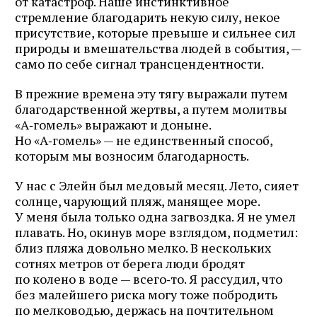
от катастроф. Наше инстинктивное
стремление благодарить некую силу, некое
присутствие, которые превыше и сильнее сил
природы и вмешательства людей в события, —
само по себе сигнал трансцендентности.
В прежние времена эту тягу выражали путем
благодарственной жертвы, а путем молитвы
«А‑гомель» выражают и доныне.
Но «А‑гомель» — не единственный способ,
которым мы возносим благодарность.
У нас с Элейн был медовый месяц. Лето, сияет
солнце, чарующий пляж, манящее море.
У меня была только одна загвоздка. Я не умел
плавать. Но, окинув море взглядом, подметил:
близ пляжа довольно мелко. В нескольких
сотнях метров от берега люди бродят
по колено в воде — всего‑то. Я рассудил, что
без малейшего риска могу тоже побродить
по мелководью, держась на почтительном