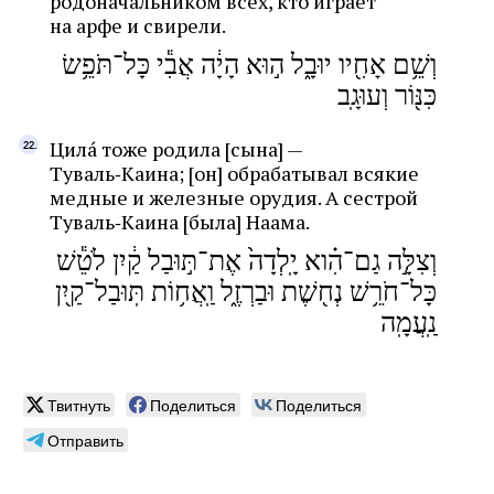
родоначальником всех, кто играет
на арфе и свирели.
וְשֵׁ֥ם אָחִ֖יו יוּבָ֑ל ה֣וּא הָיָ֔ה אֲבִ֕י כָּל־תֹּפֵ֥שׂ
כִּנּ֖וֹר וְעוּגָֽב
Цилá тоже родила [сына] —
Туваль‑Каина; [он] обрабатывал всякие
медные и железные орудия. А сестрой
Туваль‑Каина [была] Наама.
וְצִלָּ֣ה גַם־הִ֗וא יָֽלְדָה֙ אֶת־תּ֣וּבַל קַ֔יִן לֹטֵ֕שׁ
כָּל־חֹרֵ֥שׁ נְח֖שֶׁת וּבַרְזֶ֑ל וַֽאֲח֥וֹת תּֽוּבַל־קַ֖יִן
נַֽעֲמָֽה
Твитнуть
Поделиться
Поделиться
Отправить