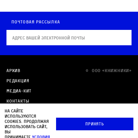
Почтовая рассылка
Архив
© OOO «КНИЖНИКИ»
Редакция
Медиа-кит
Контакты
На сайте
Политика в отношении обработки персональных
используются
данных
cookies. Продолжая
Принять
использовать сайт,
Политика обработки файлов cookie
вы
принимаете
условия