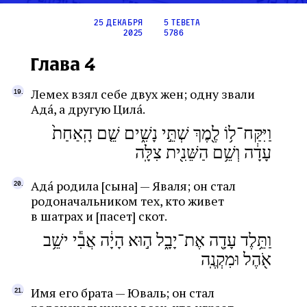
25 декабря
5 тевета
2025
5786
Глава 4
Лемех взял себе двух жен; одну звали
Адá, а другую Цилá.
וַיִּקַּח־ל֥וֹ לֶ֖מֶךְ שְׁתֵּ֣י נָשִׁ֑ים שֵׁ֤ם הָֽאַחַת֙
עָדָ֔ה וְשֵׁ֥ם הַשֵּׁנִ֖ית צִלָּֽה
Адá родила [сына] — Яваля; он стал
родоначальником тех, кто живет
в шатрах и [пасет] скот.
וַתֵּ֥לֶד עָדָ֖ה אֶת־יָבָ֑ל ה֣וּא הָיָ֔ה אֲבִ֕י ישֵׁ֥ב
אֹ֖הֶל וּמִקְנֶֽה
Имя его брата — Юваль; он стал