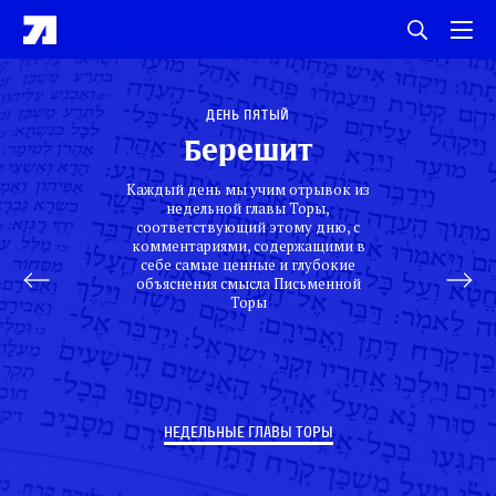
День пятый
Берешит
Каждый день мы учим отрывок из
недельной главы Торы,
соответствующий этому дню, с
комментариями, содержащими в
себе самые ценные и глубокие
объяснения смысла Письменной
Торы
НЕДЕЛЬНЫЕ ГЛАВЫ ТОРЫ