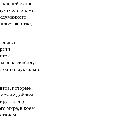
ышавшей скорость
луха человек мог
ридуманного
 пространстве,
кальные
ергии
поток
лся на свободу:
стояния буквально
нтов, которые
 между добром
иру. Но еще
го мира, в коем
тствием