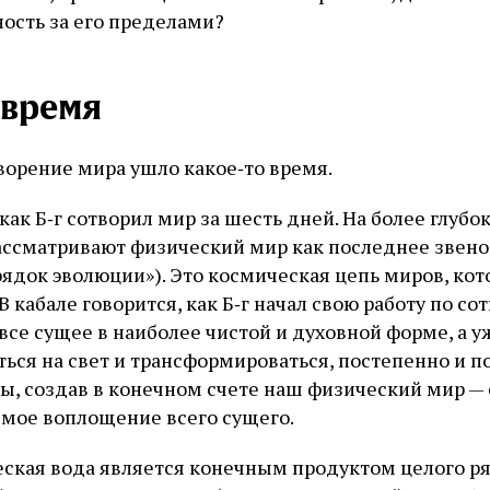
ность за его пределами?
 время
творение мира ушло какое‑то время.
 как Б‑г сотворил мир за шесть дней. На более глуб
ассматривают физический мир как последнее звено
ядок эволюции»). Это космическая цепь миров, кот
 В кабале говорится, как Б‑г начал свою работу по с
л все сущее в наиболее чистой и духовной форме, а 
ься на свет и трансформироваться, постепенно и по
, создав в конечном счете наш физический мир —
емое воплощение всего сущего.
ская вода является конечным продуктом целого ря