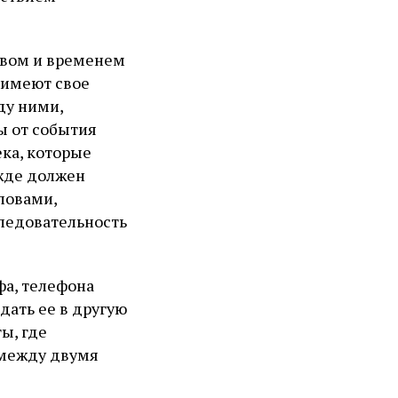
твом и временем
я имеют свое
ду ними,
ы от события
ека, которые
ежде должен
ловами,
следовательность
фа, телефона
дать ее в другую
ы, где
 между двумя