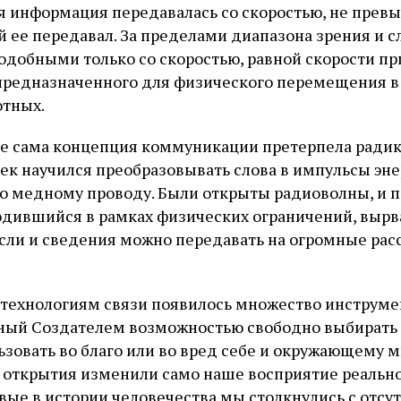
я информация передавалась со скоростью, не прев
й ее передавал. За пределами диапазона зрения и с
подобными только со скоростью, равной скорости п
 предназначенного для физического перемещения в
отных.
ке сама концепция коммуникации претерпела ради
ек научился преобразовывать слова в импульсы эн
по медному проводу. Были открыты радиоволны, и 
дившийся в рамках физических ограничений, вырва
ысли и сведения можно передавать на огромные рас
технологиям связи появилось множество инструме
нный Создателем возможностью свободно выбирать
ьзовать во благо или во вред себе и окружающему м
ти открытия изменили само наше восприятие реально
вые в истории человечества мы столкнулись с отсу