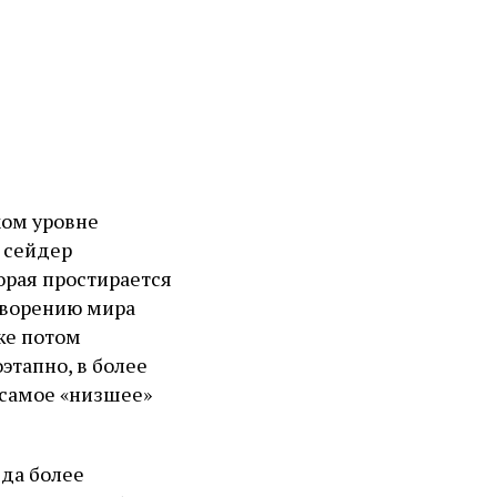
оком уровне
 сейдер
орая простирается
отворению мира
уже потом
этапно, в более
 самое «низшее»
да более