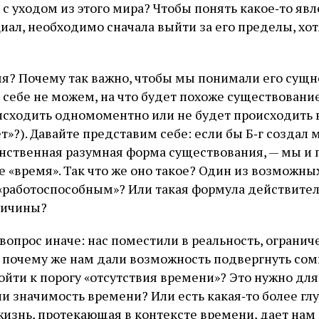
 с уходом из этого мира? Чтобы понять какое‑то явл
иал, необходимо сначала выйти за его пределы, хот
я? Почему так важно, чтобы мы понимали его сущн
 себе не можем, на что будет похоже существовани
оисходить одномоментно или не будет происходить 
ет»?). Давайте представим себе: если бы Б‑г создал
инственная разумная форма существования, — мы и 
ое «время». Так что же оно такое? Один из возможны
«работоспособным»? Или такая формула действите
ричины?
вопрос иначе: нас поместили в реальность, ограни
а почему же нам дали возможность подвергнуть со
йти к порогу «отсутствия времени»? Это нужно для
и значимость времени? Или есть какая‑то более глу
жизнь, протекающая в контексте времени, дает нам