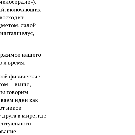
милосердие»).
ий, включающих
 восходит
дметом, силой
 ишталшелус,
ержимое нашего
 и время.
орой физические
гом — выше,
 мы говорим
ываем идеи как
ют некое
друга в мире, где
ептуального
ование