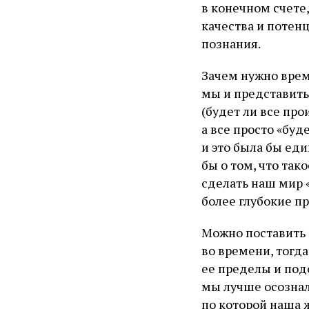
в конечном счете,
качества и потенц
познания.
Зачем нужно врем
мы и представить
(будет ли все пр
а все просто «буд
и это была бы ед
бы о том, что так
сделать наш мир 
более глубокие п
Можно поставить 
во времени, тогд
ее пределы и подо
мы лучше осознал
по которой наша 