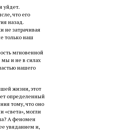
я уйдет.
сле, что его
ия назад.
и не затрачивая
не только наш
ность мгновенной
 мы и не в силах
частью нашего
ашей жизни, этот
меет определенный
ния тому, что оно
и «света», могли
ьма? А феномен
 ее увяданием и,