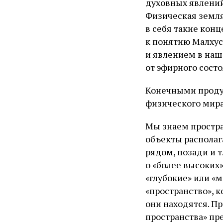
духовных явлений
Физическая земля
в себя такие кон
к понятию Малхус
и явлением в наш
от эфирного сост
Конечными проду
физического мира
Мы знаем простра
объекты располаг
рядом, позади и 
о «более высоких
«глубокие» или «
«пространство», к
они находятся. П
пространства» пр