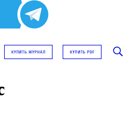
купить журнал
купить pdf
с