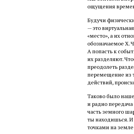
ощущения време
Будучи физически
— это виртуальная
«место», а их от
обозначаемое Х. Ч
А попасть к собы
их разделяют. Чт
преодолеть разд
перемещение из т
действий, происх
Таково было наше
и радио передача
часть земного шар
ты находишься. И
точками на земле