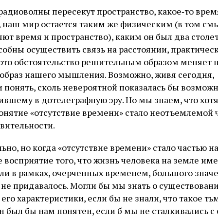
 радиоволны пересекут пространство, какое‑то врем
, наш мир остается таким же физическим (в том смы
ют время и пространство), каким он был два столет
собны осуществить связь на расстоянии, практическ
и это обстоятельство решительным образом меняет 
и образ нашего мышления. Возможно, живя сегодня,
и понять, сколь невероятной показалась бы возмож
ившему в дотелеграфную эру. Но мы знаем, что хотя
понятие «отсутствие времени» стало неотъемлемой 
вительности.
ьно, но когда «отсутствие времени» стало частью н
е восприятие того, что жизнь человека на земле и
или в рамках, очерченных временем, большого значе
 не придавалось. Могли бы мы знать о существовани
его характеристики, если бы не знали, что такое т
н был бы нам понятен, если б мы не сталкивались с