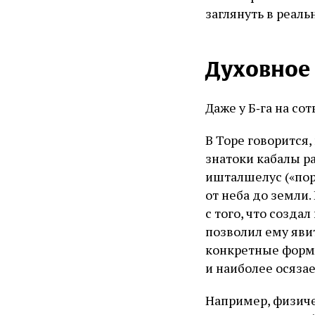
заглянуть в реаль
Духовное
Даже у Б‑га на со
В Торе говорится,
знатоки кабалы р
ишталшелус («пор
от неба до земли.
с того, что созда
позволил ему явит
конкретные формы
и наиболее осяза
Например, физиче