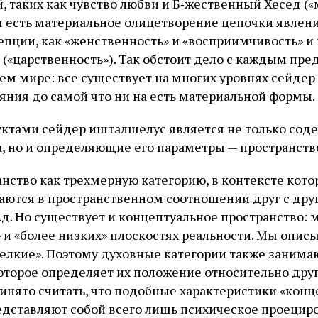
, таких как чувство любви и Б‑жественный Хесед («
 есть материальное олицетворение цепочки явлен
цепции, как «женственность» и «восприимчивость» и
 («царственность»). Так обстоит дело с каждым пре
ем мире: все существует на многих уровнях сейдер
ояния до самой что ни на есть материальной формы.
ктами сейдер ишталшелус является не только сод
, но и определяющие его параметры — пространство
нство как трехмерную категорию, в контексте кот
аются в пространственном соотношении друг с дру
т.д. Но существует и концептуальное пространство:
» и «более низких» плоскостях реальности. Мы опис
мелкие». Поэтому духовные категории также занима
оторое определяет их положение относительно друг 
ринято считать, что подобные характеристики «конц
едставляют собой всего лишь психическое проецир