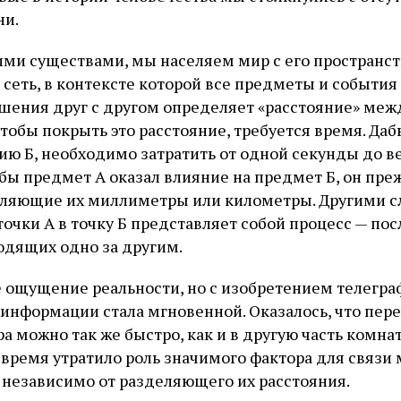
ни.
ми существами, мы населяем мир с его пространс
 сеть, в контексте которой все предметы и событи
ношения друг с другом определяет «расстояние» меж
тобы покрыть это расстояние, требуется время. Даб
тию Б, необходимо затратить от одной секунды до в
обы предмет А оказал влияние на предмет Б, он пр
еляющие их миллиметры или километры. Другими с
очки А в точку Б представляет собой процесс — по
одящих одно за другим.
 ощущение реальности, но с изобретением телегра
 информации стала мгновенной. Оказалось, что пере
а можно так же быстро, как и в другую часть комнат
 время утратило роль значимого фактора для связи
 независимо от разделяющего их расстояния.