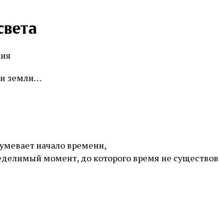
света
ния
 и земли…
зумевает начало времени,
неделимый момент, до которого время не существов