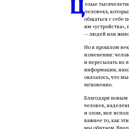
Ц
елые тысячелети
человека, которы
общаться с себе 
им «устройства»,
— людей или жив
Но в прошлом ве
изменения: челов
и пересылать их 
информации, нахо
оказалось, что м
мгновенно.
Благодаря новым 
человек, наделе
и злом, мог испол
важнее то, как э
мы обитаем. Впер