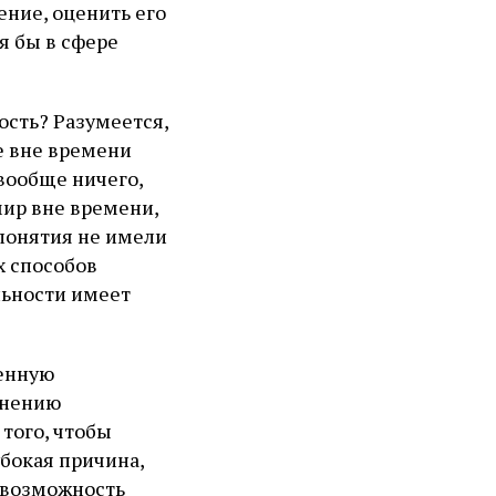
ение, оценить его
я бы в сфере
ость? Разумеется,
е вне времени
вообще ничего,
 мир вне времени,
понятия не имели
х способов
льности имеет
ченную
мнению
 того, чтобы
бокая причина,
 возможность