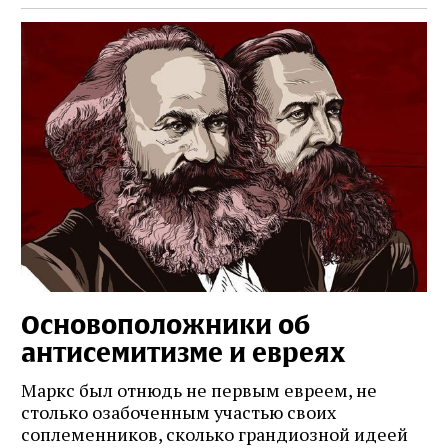
Основоположники об
антисемитизме и евреях
Маркс был отнюдь не первым евреем, не
столько озабоченным участью своих
соплеменников, сколько грандиозной идеей