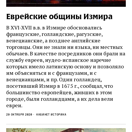
Еврейские общины Измира
В XVI-XVII в.в. в Измире обосновались
французские, голландские, рагузские,
венецианские, а позднее английские
торговцы. Они не знали ни языка, ни местных
обычаев. В качестве посредников они брали на
службу евреев, иудео-испанское наречие
которых имело латинскую основу и позволяло
им объясняться и с французами, и с
венецианцами, и пр. Один голландец,
посетивший Измир в 1675 г., сообщал, что
большинство европейцев, живших в этом
городе, были голландцами, а их дела вели
евреи.
29 октября 2020
кабинет историка