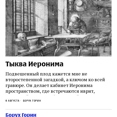
Тыква Иеронима
Н
Подвешенный плод кажется мне не
Ес
второстепенной загадкой, а ключом ко всей
Де
гравюре. Он делает кабинет Иеронима
ма
т
пространством, где встречаются иврит,
Лу
греческий и латынь; буквальный смысл и
чт
6 августа
Борух Горин
6 а
церковная традиция; филологическая
св
точность и понятность; переводчик,
ка
убеждённый в необходимости исправления, и
На
Борух Горин
ти: