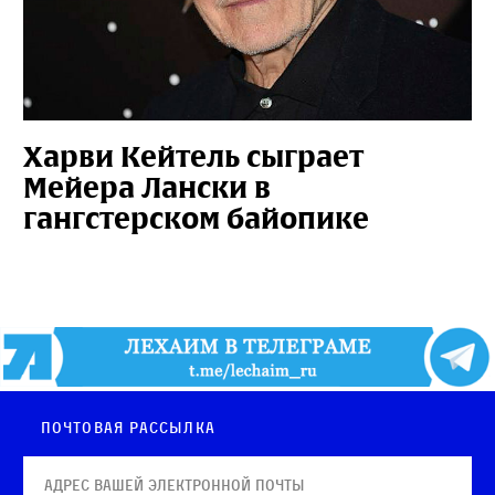
Харви Кейтель сыграет
Мейера Лански в
гангстерском байопике
Почтовая рассылка