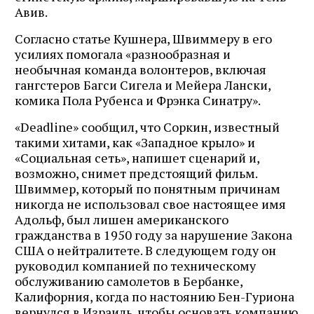
Авив.
Согласно статье Кушнера, Швиммеру в его
усилиях помогала «разнообразная и
необычная команда волонтеров, включая
гангстеров Багси Сигела и Мейера Лански,
комика Пола Рубенса и Фрэнка Синатру».
«Deadline» сообщил, что Соркин, известный
такими хитами, как «Западное крыло» и
«Социальная сеть», напишет сценарий и,
возможно, снимет предстоящий фильм.
Швиммер, который по понятным причинам
никогда не использовал свое настоящее имя
Адольф, был лишен американского
гражданства в 1950 году за нарушение Закона
США о нейтралитете. В следующем году он
руководил компанией по техническому
обслуживанию самолетов в Бербанке,
Калифорния, когда по настоянию Бен-Гуриона
вернулся в Израиль, чтобы основать компанию