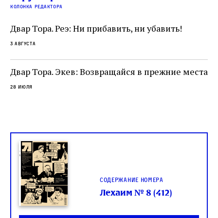
читатель, воспринимающий исправление как
вп
е
колонка редактора
разрушение священного текста. Перед нами
од
и
не просто покровитель переводчиков,
Двар Тора. Реэ: Ни прибавить, ни убавить!
окружённый книгами. Перед нами человек,
3 августа
одно решение которого вызвало возмущение
целой общины и стало частью многовекового
спора о том, кому принадлежит последнее
Двар Тора. Экев: Возвращайся в прежние места
слово в переводе Библии
28 июля
Содержание номера
Лехаим № 8 (412)