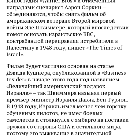
Киностудия «Warner Bros.» и отмеченный
наградами сценарист Аарон Соркин —
объединяются, чтобы снять фильм об
американском ветеране Второй мировой
войны Эле Швиммере, который впоследствии
помог основать израильские ВВС,
контрабандой переправляя истребители в
Палестину в 1948 году, пишет «The Times of
Israel».
Фильм будет частично основан на статье
Дэвида Кушнера, опубликованной в «Business
Insider» в начале этого года под названием
«Величайший американский подарок
Израилю» – так Швиммера называл первый
премьер-министр Израиля Давид Бен-Гурион.
В 1948 году, Израиль имел менее чем горстку
обученных пилотов, не имел боевых
самолетов и столкнулся с эмбарго на поставки
оружия со стороны США и остального мира,
поэтому его выживание в значительной