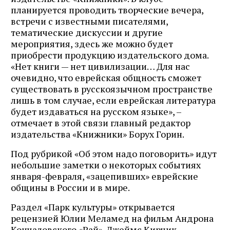
планируется проводить творческие вечера,
встречи с известными писателями,
тематические дискуссии и другие
мероприятия, здесь же можно будет
приобрести продукцию издательского дома.
«Нет книги — нет цивилизации… Для нас
очевидно, что еврейская общность сможет
существовать в русскоязычном пространстве
лишь в том случае, если еврейская литература
будет издаваться на русском языке», –
отмечает в этой связи главный редактор
издательства «Книжники» Борух Горин.
Под рубрикой «Об этом надо поговорить» идут
небольшие заметки о некоторых событиях
января-февраля, «зацепивших» еврейские
общины в России и в мире.
Раздел «Парк культуры» открывается
Журнал ЛЕХАИМ в вашем
рецензией Юлии Меламед на фильм Андрона
email
Кончаловского «Рай». Джеймс Кирчик