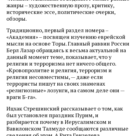
жанры – художественную прозу, критику,
исторические эссе, политические очерки,
обзоры.
Традиционно, первый раздел номера –
«Академия» – посвящен изучению еврейской
мысли на основе Торы. Главный раввин России
Берл Лазар обращаясь к весьма актуальной на
данный момент теме, показывает, что у
религии и терроризма нет ничего общего.
«Кровопролитие и религия, терроризм и
религия несовместимы, — даже если
террористы пишут на своих знаменах
«религиозные» лозунги, на самом деле они —
враги Б-га».
Ицхак Стрешинский рассказывает о том, как
был установлен праздник Пурим, и
разбирается почему в Иерусалимском и
Вавилонском Талмуде сообщаются различные
сведения об этом. А Рита Гензелева