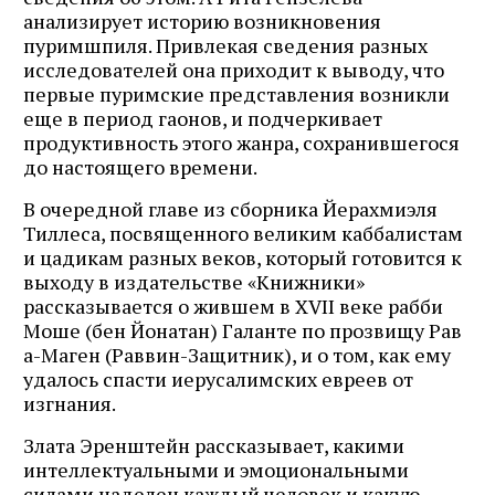
анализирует историю возникновения
пуримшпиля. Привлекая сведения разных
исследователей она приходит к выводу, что
первые пуримские представления возникли
еще в период гаонов, и подчеркивает
продуктивность этого жанра, сохранившегося
до настоящего времени.
В очередной главе из сборника Йерахмиэля
Тиллеса, посвященного великим каббалистам
и цадикам разных веков, который готовится к
выходу в издательстве «Книжники»
рассказывается о жившем в XVII веке рабби
Моше (бен Йонатан) Галанте по прозвищу Рав
а-Маген (Раввин-Защитник), и о том, как ему
удалось спасти иерусалимских евреев от
изгнания.
Злата Эренштейн рассказывает, какими
интеллектуальными и эмоциональными
силами наделен каждый человек и какую