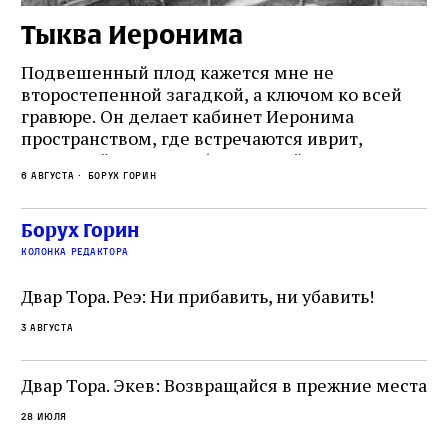
Тыква Иеронима
Н
Подвешенный плод кажется мне не
Ес
второстепенной загадкой, а ключом ко всей
Де
гравюре. Он делает кабинет Иеронима
ма
т
пространством, где встречаются иврит,
Лу
греческий и латынь; буквальный смысл и
чт
6 августа
Борух Горин
6 а
церковная традиция; филологическая
св
точность и понятность; переводчик,
ка
убеждённый в необходимости исправления, и
На
Борух Горин
ти:
читатель, воспринимающий исправление как
вп
е
колонка редактора
разрушение священного текста. Перед нами
од
и
не просто покровитель переводчиков,
Двар Тора. Реэ: Ни прибавить, ни убавить!
окружённый книгами. Перед нами человек,
3 августа
одно решение которого вызвало возмущение
целой общины и стало частью многовекового
спора о том, кому принадлежит последнее
Двар Тора. Экев: Возвращайся в прежние места
слово в переводе Библии
28 июля