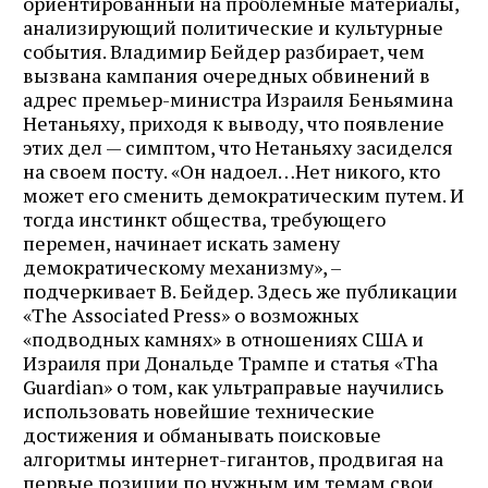
ориентированный на проблемные материалы,
анализирующий политические и культурные
события. Владимир Бейдер разбирает, чем
вызвана кампания очередных обвинений в
адрес премьер-министра Израиля Беньямина
Нетаньяху, приходя к выводу, что появление
этих дел — симптом, что Нетаньяху засиделся
на своем посту. «Он надоел…Нет никого, кто
может его сменить демократическим путем. И
тогда инстинкт общества, требующего
перемен, начинает искать замену
демократическому механизму», –
подчеркивает В. Бейдер. Здесь же публикации
«The Assoсiated Press» о возможных
«подводных камнях» в отношениях США и
Израиля при Дональде Трампе и статья «Tha
Guardian» о том, как ультраправые научились
использовать новейшие технические
достижения и обманывать поисковые
алгоритмы интернет-гигантов, продвигая на
первые позиции по нужным им темам свои