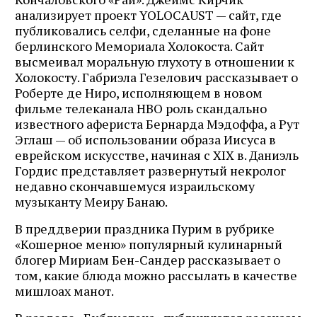
анализирует проект YOLOCAUST — сайт, где
публиковались селфи, сделанные на фоне
Подпишитесь на рассылку журнала ЛЕХАИМ и получайте
берлинского Мемориала Холокоста. Сайт
самые интересные публикации с сайта по электронной
высмеивал моральную глухоту в отношении к
почте
Холокосту. Габриэла Гезелович рассказывает о
Роберте де Ниро, исполняющем в новом
фильме телеканала HBO роль скандально
известного афериста Бернарда Мэдоффа, а Рут
Подписаться
Эглаш — об использовании образа Иисуса в
еврейском искусстве, начиная с XIX в. Даниэль
Гордис представляет развернутый некролог
недавно скончавшемуся израильскому
музыканту Меиру Банаю.
В преддверии праздника Пурим в рубрике
«Кошерное меню» популярный кулинарный
блогер Мириам Бен-Сандер рассказывает о
том, какие блюда можно рассылать в качестве
мишлоах манот.