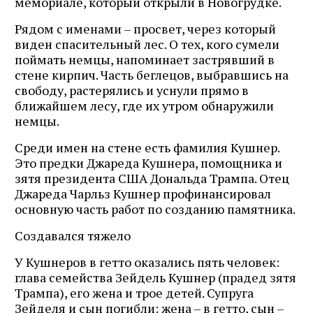
мемориале, который открыли в Новогрудке.
Рядом с именами – просвет, через который
виден спасительный лес. О тех, кого сумели
поймать немцы, напоминает застрявший в
стене кирпич. Часть беглецов, выбравшись на
свободу, растерялись и уснули прямо в
ближайшем лесу, где их утром обнаружили
немцы.
Среди имен на стене есть фамилия Кушнер.
Это предки Джареда Кушнера, помощника и
зятя президента США Дональда Трампа. Отец
Джареда Чарльз Кушнер профинансировал
основную часть работ по созданию памятника.
Создавался тяжело
У Кушнеров в гетто оказались пять человек:
глава семейства Зейдель Кушнер (прадед зятя
Трампа), его жена и трое детей. Супруга
Зейделя и сын погибли: жена – в гетто, сын –