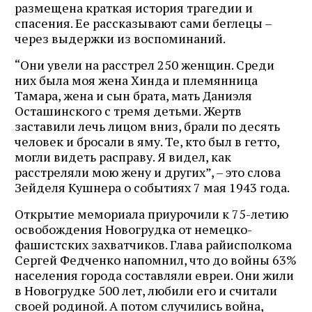
размещена краткая история трагедии и
спасения. Ее рассказывают сами беглецы –
через выдержки из воспоминаний.
“Они увели на расстрел 250 женщин. Среди
них была моя жена Хинда и племянница
Тамара, жена и сын брата, мать Даниэля
Осташинского с тремя детьми. Жертв
заставили лечь лицом вниз, брали по десять
человек и бросали в яму. Те, кто был в гетто,
могли видеть расправу. Я видел, как
расстреляли мою жену и других”, – это слова
Зейделя Кушнера о событиях 7 мая 1943 года.
Открытие мемориала приурочили к 75-летию
освобождения Новогрудка от немецко-
фашистских захватчиков. Глава райисполкома
Сергей Федченко напомнил, что до войны 63%
населения города составляли евреи. Они жили
в Новогрудке 500 лет, любили его и считали
своей родиной. А потом случились война,