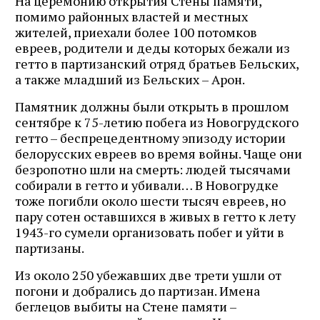
На церемонию открытия Стены памяти,
помимо районных властей и местных
жителей, приехали более 100 потомков
евреев, родители и деды которых бежали из
гетто в партизанский отряд братьев Бельских,
а также младший из Бельских – Арон.
Памятник должны были открыть в прошлом
сентябре к 75-летию побега из Новогрудского
гетто – беспрецедентному эпизоду истории
белорусских евреев во время войны. Чаще они
безропотно шли на смерть: людей тысячами
собирали в гетто и убивали… В Новогрудке
тоже погибли около шести тысяч евреев, но
пару сотен оставшихся в живых в гетто к лету
1943-го сумели организовать побег и уйти в
партизаны.
Из около 250 убежавших две трети ушли от
погони и добрались до партизан. Имена
беглецов выбиты на Стене памяти –