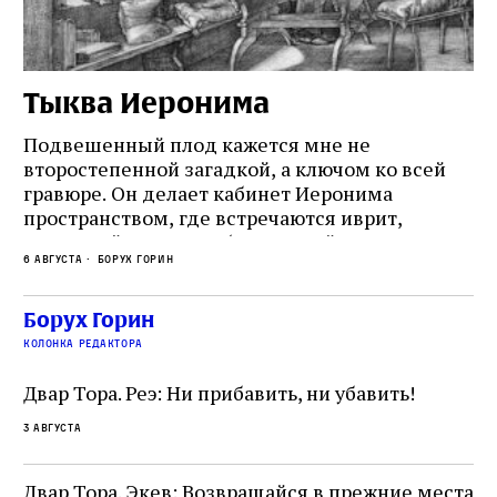
Тыква Иеронима
Н
Подвешенный плод кажется мне не
Ес
второстепенной загадкой, а ключом ко всей
Де
гравюре. Он делает кабинет Иеронима
ма
т
пространством, где встречаются иврит,
Лу
греческий и латынь; буквальный смысл и
чт
6 августа
Борух Горин
6 а
церковная традиция; филологическая
св
точность и понятность; переводчик,
ка
убеждённый в необходимости исправления, и
На
Борух Горин
ти:
читатель, воспринимающий исправление как
вп
е
колонка редактора
разрушение священного текста. Перед нами
од
и
не просто покровитель переводчиков,
Двар Тора. Реэ: Ни прибавить, ни убавить!
окружённый книгами. Перед нами человек,
3 августа
одно решение которого вызвало возмущение
целой общины и стало частью многовекового
спора о том, кому принадлежит последнее
Двар Тора. Экев: Возвращайся в прежние места