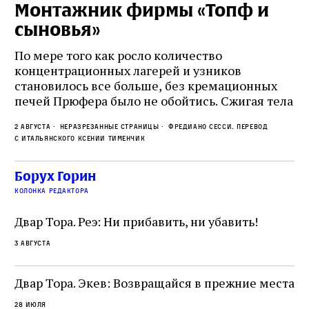
Монтажник фирмы «Топф и
Л
сыновья»
с
о
По мере того как росло количество
концентрационных лагерей и узников
Ст
становилось все больше, без кремационных
на
печей Прюфера было не обойтись. Cжигая тела
ис
прямо в лагере, нацисты не только оставались
во
2 августа
Неразрезанные страницы
Фредиано Сесси. Перевод
верны своему архаичному культу смерти, но и
ху
с итальянского Ксении Тименчик
скрывали от населения соседних городов,
2 а
пе
сколько узников погибало каждый день в этих
с а
по
Борух Горин
жутких местах
ко
колонка редактора
фа
Двар Тора. Реэ: Ни прибавить, ни убавить!
3 августа
Двар Тора. Экев: Возвращайся в прежние места
28 июля