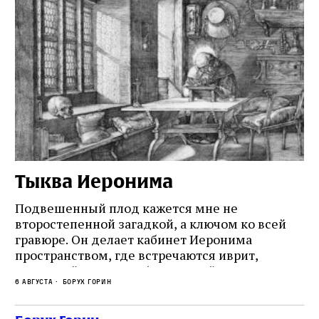
Тыква Иеронима
Н
Подвешенный плод кажется мне не
Ес
второстепенной загадкой, а ключом ко всей
Де
гравюре. Он делает кабинет Иеронима
ма
т
пространством, где встречаются иврит,
Лу
греческий и латынь; буквальный смысл и
чт
6 августа
Борух Горин
6 а
церковная традиция; филологическая
св
точность и понятность; переводчик,
ка
убеждённый в необходимости исправления, и
На