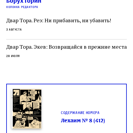
Борух Горин
ти:
читатель, воспринимающий исправление как
вп
е
колонка редактора
разрушение священного текста. Перед нами
од
и
не просто покровитель переводчиков,
Двар Тора. Реэ: Ни прибавить, ни убавить!
окружённый книгами. Перед нами человек,
3 августа
одно решение которого вызвало возмущение
целой общины и стало частью многовекового
спора о том, кому принадлежит последнее
Двар Тора. Экев: Возвращайся в прежние места
слово в переводе Библии
28 июля
Содержание номера
Лехаим № 8 (412)