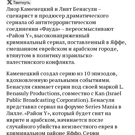
Твитнуть
Лиор Каменецкий и Лият Бенасули –
сценарист и продюсер драматического
сериала об антитеррористическом
соединении «Фауда» – переосмысливают
«Район Y», высоконапряженный
криминальный сериал, поставленный в Яффе,
смешанном еврейском и арабском городе,
втянутом в политику израильско-
палестинского конфликта.
Каменецкий создал серию из 10 эпизодов,
вдохновленную реальными событиями.
Бенасули снимает серии под своей маркой L.
Benasuly Productions, совместно с Kan (Israel
Public Broadcasting Corporation). Бенасули
представил сериал на форуме Series Mania в
Лилле. «Район Y», который будет снят на
иврите и арабском, начинается после
случайного убийства неизвестного еврея в
криминальном районе Яффо. Серии