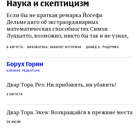
Наука и скептицизм
П
и
Если бы не краткая ремарка Йосефа
е
Дельмедиго об экстраординарных
математических способностях Симхи
Пр
Луццатто, возможно, никто бы так и не узнал,
по
что этот эрудированный и несколько
ме
6 августа
Библиотека, кабинет историка
Давид Б. Рудерман
сварливый венецианский талмудист имел
ча
какое‑то отношение к научной деятельности.
ст
 и
На протяжении почти шестидесяти лет,
Борух Горин
5 а
не
к
вплоть до своей кончины, Луццатто был
колонка редактора
от
и
одним из раввинов Венеции
чт
Двар Тора. Реэ: Ни прибавить, ни убавить!
ко
са
3 августа
ие
о
Двар Тора. Экев: Возвращайся в прежние места
28 июля