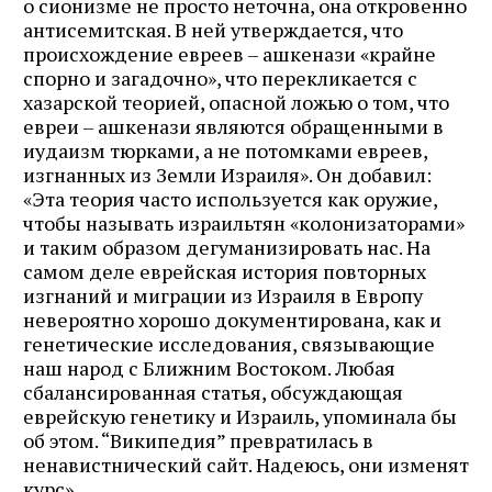
о сионизме не просто неточна, она откровенно
антисемитская. В ней утверждается, что
происхождение евреев – ашкенази «крайне
спорно и загадочно», что перекликается с
хазарской теорией, опасной ложью о том, что
евреи – ашкенази являются обращенными в
иудаизм тюрками, а не потомками евреев,
изгнанных из Земли Израиля». Он добавил:
«Эта теория часто используется как оружие,
чтобы называть израильтян «колонизаторами»
и таким образом дегуманизировать нас. На
самом деле еврейская история повторных
изгнаний и миграции из Израиля в Европу
невероятно хорошо документирована, как и
генетические исследования, связывающие
наш народ с Ближним Востоком. Любая
сбалансированная статья, обсуждающая
еврейскую генетику и Израиль, упоминала бы
об этом. “Википедия” превратилась в
ненавистнический сайт. Надеюсь, они изменят
курс».