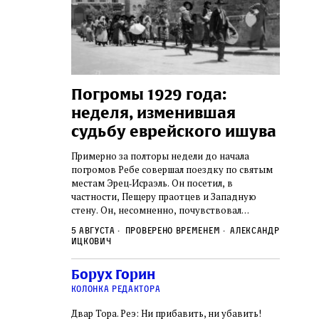
изм
Погромы 1929 года:
Мон
неделя, изменившая
и сы
осефа
судьбу еврейского ишува
рных
По мере 
х Симхи
концент
Примерно за полторы недели до начала
так и не узнал,
станови
погромов Ребе совершал поездку по святым
сколько
печей П
местам Эрец‑Исраэль. Он посетил, в
удист имел
тела пря
нет историка
частности, Пещеру праотцев и Западную
 деятельности.
оставал
стену. Он, несомненно, почувствовал
2 авгус
яти лет, вплоть
смерти, 
необычайное напряжение и сознательно
Фредиан
был одним
5 августа
Проверено временем
Александр
городов
Ксении 
отказался приходить к Стене в Тиша бе‑Ав,
Ицкович
день в э
чтобы не собирать вокруг себя большое
количество хасидов и жителей города и тем
Борух Горин
самым не усиливать напряжённость
колонка редактора
Двар Тора. Реэ: Ни прибавить, ни убавить!