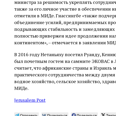
министра за решимость укреплять сотруднич
также за его личное участие в обеспечении 
отметили в МИДе. Гнассингбе «также подчерк
объединение усилий, предпринимаемых проти
подрывающих стабильность и замедляющих р
полностью привержен идее продолжения нал
континентом», – отмечается в заявлении МИ
В 2016 году Нетаньяху посетил Руанду, Кению
был почетным гостем на саммите ЭКОВАС в Л
считает, что африканские страны и Израиль 
практического сотрудничества между двумя 
водное хозяйство, сельское хозяйство, здрав
МИДе.
Jerusalem Post
Отправить
Поделиться
Поделиться
Твитн