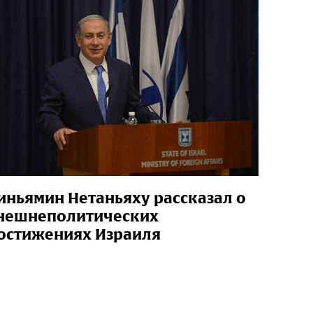
иньямин Нетаньяху рассказал о
нешнеполитических
остижениях Израиля