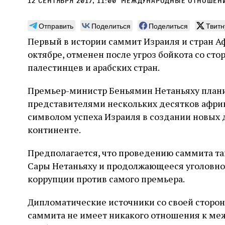
12 сентября 2017, 11:00
международные отношен
Отправить
Поделиться
Поделиться
Твитн
Первый в истории саммит Израиля и стран А
октябре, отменен после угроз бойкота со сто
Лягушки, да вдобавок
Мож
палестинцев и арабских стран.
саранча, да вдобавок
све
Премьер-министр Беньямин Нетаньяху плани
вши — ой‑ой‑ой!
нау
представителями нескольких десятков африк
отн
Стивен Вейцман рассказывает о том, как
символом успеха Израиля в создании новых 
начиная с древности и вплоть до недавней
Повыш
континенте.
истории Голливуда люди истолковывали,
наряд
воображали в подробностях, изображали в
между
художественных произведениях,
Предполагается, что проведению саммита т
и ато
переосмысляли и подгоняли под свои
конте
2 августа
Книжный разговор
Стюарт
Сары Нетаньяху и продолжающееся уголовно
политические цели череду Б‑жьих кар,
Халперн. Перевод с английского Светланы
досто
31 ию
которые обрушились на Египет под властью
коррупции против самого премьера.
Силаковой
готов
Давид
фараона
альте
Дипломатические источники со своей сторон
саммита не имеет никакого отношения к м