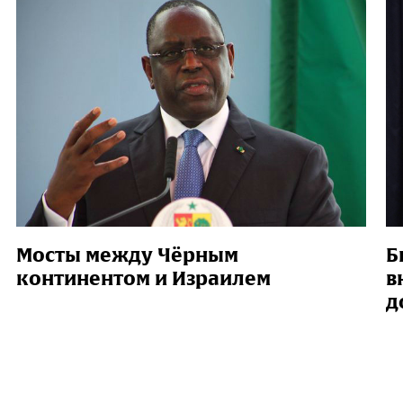
Мосты между Чёрным
Б
континентом и Израилем
в
д