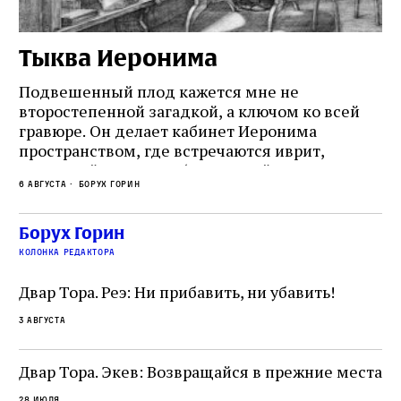
Тыква Иеронима
Н
Подвешенный плод кажется мне не
Ес
второстепенной загадкой, а ключом ко всей
Де
гравюре. Он делает кабинет Иеронима
ма
т
пространством, где встречаются иврит,
Лу
греческий и латынь; буквальный смысл и
чт
6 августа
Борух Горин
6 а
церковная традиция; филологическая
св
точность и понятность; переводчик,
ка
убеждённый в необходимости исправления, и
На
Борух Горин
ти:
читатель, воспринимающий исправление как
вп
е
колонка редактора
разрушение священного текста. Перед нами
од
и
не просто покровитель переводчиков,
Двар Тора. Реэ: Ни прибавить, ни убавить!
окружённый книгами. Перед нами человек,
3 августа
одно решение которого вызвало возмущение
целой общины и стало частью многовекового
спора о том, кому принадлежит последнее
Двар Тора. Экев: Возвращайся в прежние места
слово в переводе Библии
28 июля