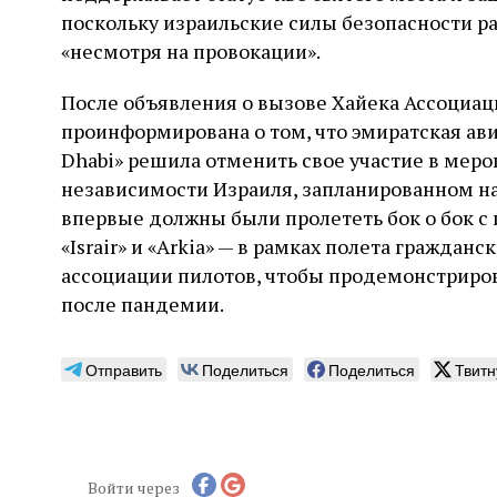
поскольку израильские силы безопасности р
«несмотря на провокации».
После объявления о вызове Хайека Ассоциац
проинформирована о том, что эмиратская ави
Dhabi» решила отменить свое участие в ме
независимости Израиля, запланированном на 
впервые должны были пролететь бок о бок с 
«Israir» и «Arkia» — в рамках полета гражда
ассоциации пилотов, чтобы продемонстриров
после пандемии.
Отправить
Поделиться
Поделиться
Твитн
Войти через