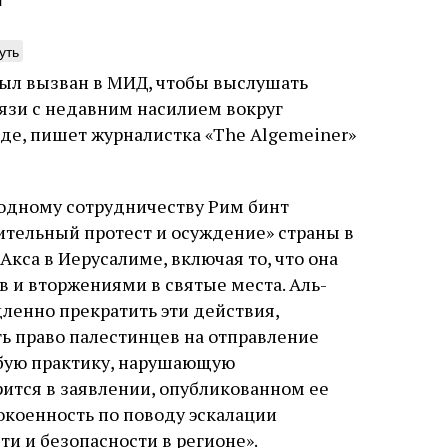
я
уть
был вызван в МИД, чтобы выслушать
вязи с недавним насилием вокруг
нета обезьян
Погромы 1929 год
оде, пишет журналистка «The Algemeiner»
неделя, изменив
ижение книги координированными
судьбу еврейско
ями ведущих мировых СМИ тоже вряд
одному сотрудничеству Рим бинт
ло случая или следствие выдающихся
Примерно за полторы недели д
инств книги. Перед нами, видимо,
тельный протест и осуждение» страны в
погромов Ребе совершал поез
 проекта. Задача которого может быть
кса в Иерусалиме, включая то, что она
местам Эрец‑Исраэль. Он посет
улирована так: создание фальшивой
юля
Книжный разговор
Григорий
частности, Пещеру праотцев 
 и вторжениями в святые места. Аль-
ской идентичности, имеющей
стену. Он, несомненно, почув
родные социалистические корни в
енно прекратить эти действия,
необычайное напряжение и со
, в противовес «сионистам
5 августа
Проверено време
ь право палестинцев на отправление
отказался приходить к Стене 
Ицкович
чтобы не собирать вокруг себ
юбую практику, нарушающую
количество хасидов и жителей
рится в заявлении, опубликованном ее
самым не усиливать напряжён
коенность по поводу эскалации
ти и безопасности в регионе».