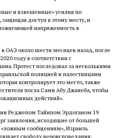
нные и взвешенные» усилия по
 защищая доступ к этому месту, и
разжигающей напряженность в
я в ОАЭ около шести месяцев назад, после
2020 году в соответствии с
а. Протест последовал за несколькими
зраильской полицией и палестинцами
оторая контролирует это место, также
естителя посла Сами Абу Джанеба, чтобы
вокационных действий».
ции Реджепом Тайипом Эрдоганом 19
ерг заявления, исходящие от большей
ки «ложным сообщениям», Израиль
ащищает свободу вероисповедания,