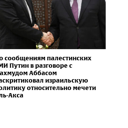
о сообщениям палестинских
МИ Путин в разговоре с
ахмудом Аббасом
аскритиковал израильскую
олитику относительно мечети
ль-Акса