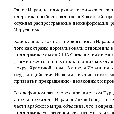
Ранее Израиль подчеркивал свои «ответстве
сдерживанию беспорядков на Храмовой горе,
осуждал распространение дезинформации, 
Иерусалиме.
Хайек занял свой пост первого посла Израил
того как страны нормализовали отношения в 
поддерживаемыми США Соглашениями Авраам
днями ожесточенных столкновений между и
вокруг Храмовой горы. 18 апреля Иордания, к
осудила действия Израиля и вызвала его зам
призвать к прекращению «незаконных и про
В телефонном разговоре с президентом Тур
апреля президент Израиля Ицхак Герцог отв
части арабского мира, объяснив, что, вопре
поддерживает статус-кво святого места и з