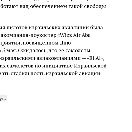
аботают над обеспечением такой свободы
ия пилотов израильских авиалиний была
акомпания-лоукостер «Wizz Air Abu
роприятии, посвященном Дню
5 мая. Ожидалось, что ее самолеты
израильскими авиакомпаниями — «El Al»,
нских самолетов по инициативе Израильской
ать стабильность израильской авиации
уть