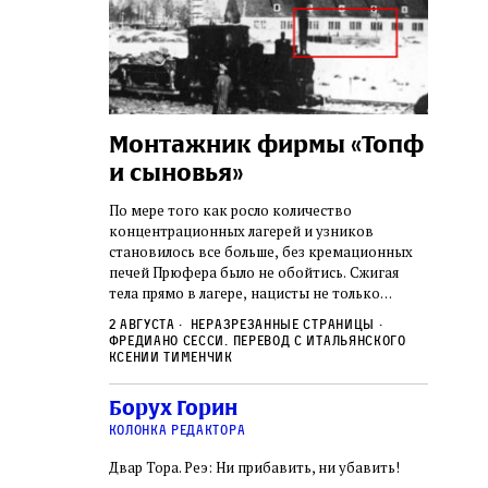
а:
Монтажник фирмы «Топф
Лягу
шая
и сыновья»
сара
го ишува
вши 
По мере того как росло количество
концентрационных лагерей и узников
о начала
Стивен 
становилось все больше, без кремационных
дку по святым
начиная
печей Прюфера было не обойтись. Cжигая
ил, в
истории
тела прямо в лагере, нацисты не только
и Западную
воображ
оставались верны своему архаичному культу
ствовал
художес
2 августа
Неразрезанные страницы
смерти, но и скрывали от населения соседних
знательно
Фредиано Сесси. Перевод с итальянского
переосм
нем
Александр
2 авгус
городов, сколько узников погибало каждый
Ксении Тименчик
в Тиша бе‑Ав,
политиче
Халперн
день в этих жутких местах
я большое
которые
Силако
 города и тем
Борух Горин
фараон
ность
колонка редактора
Двар Тора. Реэ: Ни прибавить, ни убавить!