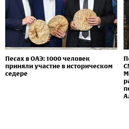
Песах в ОАЭ: 1000 человек
П
приняли участие в историческом
С
седере
М
р
п
А