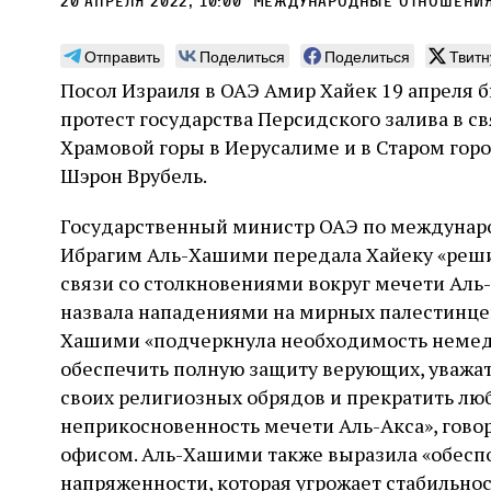
20 апреля 2022, 10:00
международные отношени
Отправить
Поделиться
Поделиться
Твитн
Посол Израиля в ОАЭ Амир Хайек 19 апреля 
протест государства Персидского залива в с
Может ли человек,
Пла
Храмовой горы в Иерусалиме и в Старом гор
сведущий в естественных
Шэрон Врубель.
Продв
науках, серьезно
усили
Государственный министр ОАЭ по междунар
относиться к каббале?
ли де
досто
Ибрагим Аль-Хашими передала Хайеку «реши
часть
Повышенный интерес Дельмедиго к каббале,
связи со столкновениями вокруг мечети Аль-А
сформ
наряду с его попытками провести параллели
30 и
назвала нападениями на мирных палестинцев
еврей
между еврейской мистикой, неоплатонизмом
Хавин
благо
и атомизмом, следует воспринимать в
Хашими «подчеркнула необходимость немедл
Бунде
контексте его сомнений относительно
обеспечить полную защиту верующих, уважат
достоверности схоластической метафизики и
31 июля
Библиотека, кабинет историка
своих религиозных обрядов и прекратить л
готовности искать и анализировать
Давид Б. Рудерман
альтернативные философские точки зрения
неприкосновенность мечети Аль-Акса», гово
офисом. Аль-Хашими также выразила «обеспо
напряженности, которая угрожает стабильнос