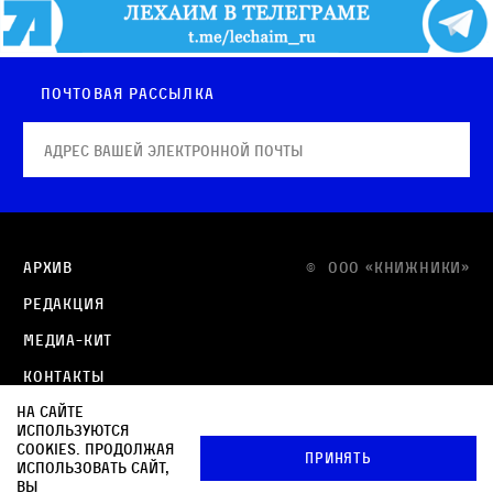
Почтовая рассылка
Архив
© OOO «КНИЖНИКИ»
Редакция
Медиа-кит
Контакты
На сайте
Политика в отношении обработки персональных
используются
данных
cookies. Продолжая
Принять
использовать сайт,
Политика обработки файлов cookie
вы