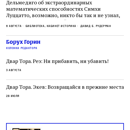
е
Дельмедиго об экстраординарных
математических способностях Симхи
Пр
Луццатто, возможно, никто бы так и не узнал,
по
что этот эрудированный и несколько
ме
6 августа
Библиотека, кабинет историка
Давид Б. Рудерман
сварливый венецианский талмудист имел
ча
какое‑то отношение к научной деятельности.
ст
 и
На протяжении почти шестидесяти лет,
Борух Горин
5 а
не
к
вплоть до своей кончины, Луццатто был
колонка редактора
от
и
одним из раввинов Венеции
чт
Двар Тора. Реэ: Ни прибавить, ни убавить!
ко
са
3 августа
ие
о
Двар Тора. Экев: Возвращайся в прежние места
28 июля