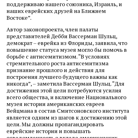
поддерживаю нашего союзника, Израиль, и
наших еврейских друзей на Ближнем
Востоке”.
Автор законопроекта, член палаты
представителей Дебби Вассерман Шульц,
демократ – еврейка из Флориды, заявила, что
повышение статуса музея могло бы помочь в
борьбе с антисемитизмом. “В условиях
стремительного роста антисемитизма
признание прошлого и действия для
построения лучшего будущего важны как
никогда”, – заметила Вассерман Шульц. “Для
достижения этой цели потребуются усилия
всего общества, и включение Национального
музея истории американских евреев
Вейцмана в состав Смитсоновского института
является одним из шагов к достижению этой
цели. Мы должны пропагандировать
еврейские истории и повышать
осведомленность о вкладе американских