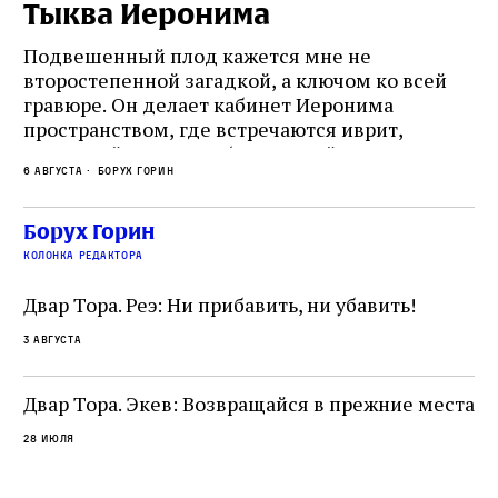
Тыква Иеронима
Н
Подвешенный плод кажется мне не
Ес
второстепенной загадкой, а ключом ко всей
Де
гравюре. Он делает кабинет Иеронима
ма
т
пространством, где встречаются иврит,
Лу
греческий и латынь; буквальный смысл и
чт
6 августа
Борух Горин
6 а
церковная традиция; филологическая
св
точность и понятность; переводчик,
ка
убеждённый в необходимости исправления, и
На
Борух Горин
ти:
читатель, воспринимающий исправление как
вп
е
колонка редактора
разрушение священного текста. Перед нами
од
и
не просто покровитель переводчиков,
Двар Тора. Реэ: Ни прибавить, ни убавить!
окружённый книгами. Перед нами человек,
3 августа
одно решение которого вызвало возмущение
целой общины и стало частью многовекового
спора о том, кому принадлежит последнее
Двар Тора. Экев: Возвращайся в прежние места
слово в переводе Библии
28 июля