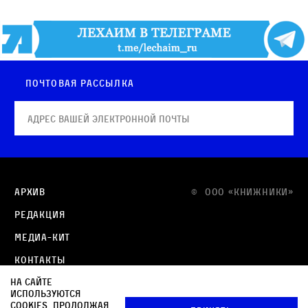
Почтовая рассылка
Архив
© OOO «КНИЖНИКИ»
Редакция
Медиа-кит
Контакты
На сайте
Политика в отношении обработки персональных
используются
данных
cookies. Продолжая