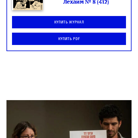
Лехаим № 8 (412)
Купить журнал
Купить PDF