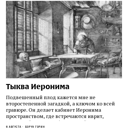
Тыква Иеронима
Н
Подвешенный плод кажется мне не
Ес
второстепенной загадкой, а ключом ко всей
Де
гравюре. Он делает кабинет Иеронима
ма
т
пространством, где встречаются иврит,
Лу
греческий и латынь; буквальный смысл и
чт
6 августа
Борух Горин
6 а