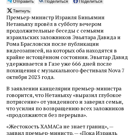
Отправить
Поделиться
Поделиться
Твитнуть
Премьер-министр Израиля Биньямин
Нетаньяху провёл в субботу вечером
продолжительные беседы с семьями
израильских заложников Эвьятара Давида и
Рома Брасловски после публикации
видеозаписей, на которых оба находятся в
крайне истощённом состоянии. Эвьятар Давид
удерживается в Газе уже 666 дней после
похищения с музыкального фестиваля Nova 7
октября 2023 года.
В заявлении канцелярии премьер-министра
говорится, что Нетаньяху «выразил глубокое
потрясение» от увиденного и заверил семьи,
что усилия по возвращению всех заложников
«продолжаются без перерыва».
«Жестокость ХАМАСа не знает границ», —
заявил премьер-министр. — «Пока Израиль