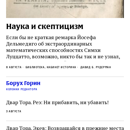
Наука и скептицизм
П
и
Если бы не краткая ремарка Йосефа
е
Дельмедиго об экстраординарных
математических способностях Симхи
Пр
Луццатто, возможно, никто бы так и не узнал,
по
что этот эрудированный и несколько
ме
6 августа
Библиотека, кабинет историка
Давид Б. Рудерман
сварливый венецианский талмудист имел
ча
какое‑то отношение к научной деятельности.
ст
 и
На протяжении почти шестидесяти лет,
Борух Горин
5 а
не
к
вплоть до своей кончины, Луццатто был
колонка редактора
от
и
одним из раввинов Венеции
чт
Двар Тора. Реэ: Ни прибавить, ни убавить!
ко
са
3 августа
ие
о
Двар Тора. Экев: Возвращайся в прежние места