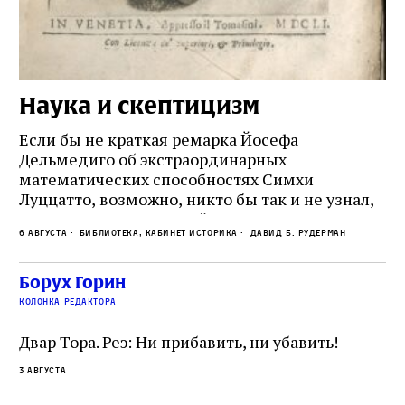
Наука и скептицизм
П
и
Если бы не краткая ремарка Йосефа
е
Дельмедиго об экстраординарных
математических способностях Симхи
Пр
Луццатто, возможно, никто бы так и не узнал,
по
что этот эрудированный и несколько
ме
6 августа
Библиотека, кабинет историка
Давид Б. Рудерман
сварливый венецианский талмудист имел
ча
какое‑то отношение к научной деятельности.
ст
 и
На протяжении почти шестидесяти лет,
Борух Горин
5 а
не
к
вплоть до своей кончины, Луццатто был
колонка редактора
от
и
одним из раввинов Венеции
чт
Двар Тора. Реэ: Ни прибавить, ни убавить!
ко
са
3 августа
ие
о