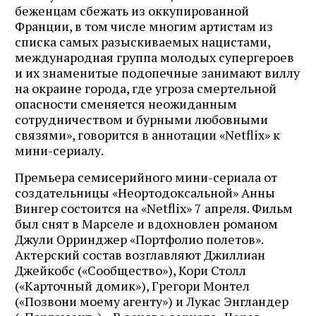
беженцам сбежать из оккупированной
Франции, в том числе многим артистам из
списка самых разыскиваемых нацистами,
международная группа молодых супергероев
и их знаменитые подопечные занимают виллу
на окраине города, где угроза смертельной
опасности сменяется неожиданным
сотрудничеством и бурными любовными
связями», говорится в аннотации «Netflix» к
мини-сериалу.
Премьера семисерийного мини-сериала от
создательницы «Неортодоксальной» Анны
Вингер состоится на «Netflix» 7 апреля. Фильм
был снят в Марселе и вдохновлен романом
Джули Орринджер «Портфолио полетов».
Актерский состав возглавляют Джиллиан
Джейкобс («Сообщество»), Кори Столл
(«Карточный домик»), Грегори Монтел
(«Позвони моему агенту») и Лукас Энгландер