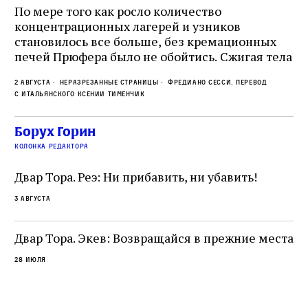
о
По мере того как росло количество
концентрационных лагерей и узников
Ст
становилось все больше, без кремационных
на
печей Прюфера было не обойтись. Cжигая тела
ис
прямо в лагере, нацисты не только оставались
во
2 августа
Неразрезанные страницы
Фредиано Сесси. Перевод
верны своему архаичному культу смерти, но и
ху
с итальянского Ксении Тименчик
скрывали от населения соседних городов,
2 а
пе
сколько узников погибало каждый день в этих
с а
по
Борух Горин
жутких местах
ко
колонка редактора
фа
Двар Тора. Реэ: Ни прибавить, ни убавить!
3 августа
Двар Тора. Экев: Возвращайся в прежние места
28 июля