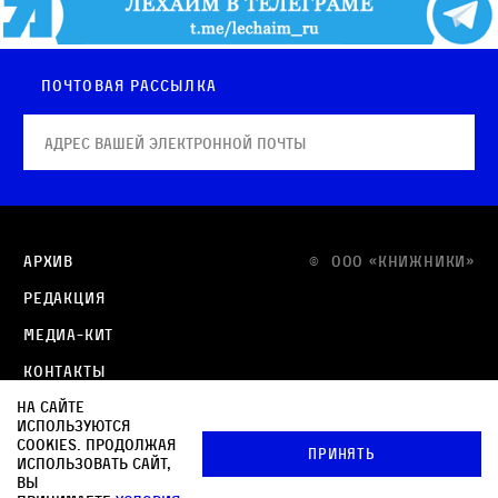
Почтовая рассылка
Архив
© OOO «КНИЖНИКИ»
Редакция
Медиа-кит
Контакты
На сайте
Политика в отношении обработки персональных
используются
данных
cookies. Продолжая
Принять
использовать сайт,
Политика обработки файлов cookie
вы