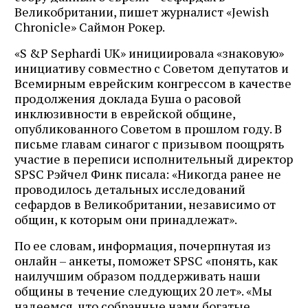
Великобритании, пишет журналист «Jewish
Chronicle» Саймон Рокер.
«S &P Sephardi UK» инициировала «знаковую»
инициативу совместно с Советом депутатов и
Всемирным еврейским конгрессом в качестве
продолжения доклада Буша о расовой
инклюзивности в еврейской общине,
опубликованного Советом в прошлом году. В
письме главам синагог с призывом поощрять
участие в переписи исполнительный директор
SPSC Рэйчел Финк писала: «Никогда ранее не
проводилось детальных исследований
сефардов в Великобритании, независимо от
общин, к которым они принадлежат».
По ее словам, информация, почерпнутая из
онлайн – анкеты, поможет SPSC «понять, как
наилучшим образом поддерживать наши
общины в течение следующих 20 лет». «Мы
надеемся, что собранные нами богатые