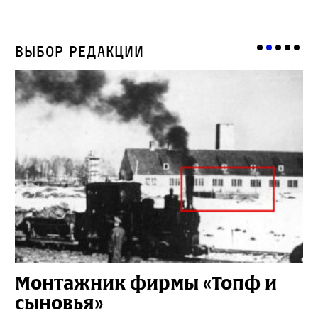
Выбор редакции
Монтажник фирмы «Топф и
Л
сыновья»
с