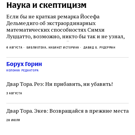
Наука и скептицизм
П
и
Если бы не краткая ремарка Йосефа
е
Дельмедиго об экстраординарных
математических способностях Симхи
Пр
Луццатто, возможно, никто бы так и не узнал,
по
что этот эрудированный и несколько
ме
6 августа
Библиотека, кабинет историка
Давид Б. Рудерман
сварливый венецианский талмудист имел
ча
какое‑то отношение к научной деятельности.
ст
 и
На протяжении почти шестидесяти лет,
Борух Горин
5 а
не
к
вплоть до своей кончины, Луццатто был
колонка редактора
от
и
одним из раввинов Венеции
чт
Двар Тора. Реэ: Ни прибавить, ни убавить!
ко
са
3 августа
ие
о
Двар Тора. Экев: Возвращайся в прежние места
28 июля