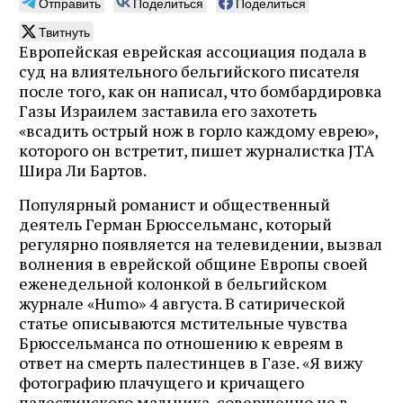
Отправить
Поделиться
Поделиться
Твитнуть
Европейская еврейская ассоциация подала в
суд на влиятельного бельгийского писателя
после того, как он написал, что бомбардировка
Газы Израилем заставила его захотеть
«всадить острый нож в горло каждому еврею»,
которого он встретит, пишет журналистка JTA
Шира Ли Бартов.
Популярный романист и общественный
деятель Герман Брюссельманс, который
регулярно появляется на телевидении, вызвал
волнения в еврейской общине Европы своей
еженедельной колонкой в ​​бельгийском
журнале «Humo» 4 августа. В сатирической
статье описываются мстительные чувства
Брюссельманса по отношению к евреям в
ответ на смерть палестинцев в Газе. «Я вижу
фотографию плачущего и кричащего
палестинского мальчика, совершенно не в