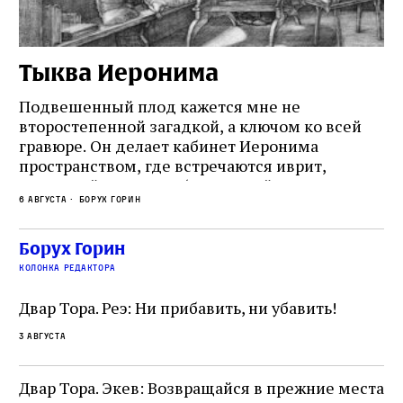
Тыква Иеронима
Н
Подвешенный плод кажется мне не
Ес
второстепенной загадкой, а ключом ко всей
Де
гравюре. Он делает кабинет Иеронима
ма
т
пространством, где встречаются иврит,
Лу
греческий и латынь; буквальный смысл и
чт
6 августа
Борух Горин
6 а
церковная традиция; филологическая
св
точность и понятность; переводчик,
ка
убеждённый в необходимости исправления, и
На
Борух Горин
ти:
читатель, воспринимающий исправление как
вп
е
колонка редактора
разрушение священного текста. Перед нами
од
и
не просто покровитель переводчиков,
Двар Тора. Реэ: Ни прибавить, ни убавить!
окружённый книгами. Перед нами человек,
3 августа
одно решение которого вызвало возмущение
целой общины и стало частью многовекового
спора о том, кому принадлежит последнее
Двар Тора. Экев: Возвращайся в прежние места
слово в переводе Библии