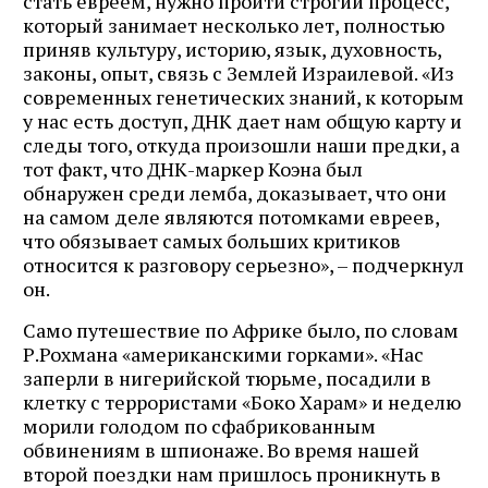
стать евреем, нужно пройти строгий процесс,
который занимает несколько лет, полностью
приняв культуру, историю, язык, духовность,
законы, опыт, связь с Землей Израилевой. «Из
современных генетических знаний, к которым
у нас есть доступ, ДНК дает нам общую карту и
следы того, откуда произошли наши предки, а
тот факт, что ДНК-маркер Коэна был
обнаружен среди лемба, доказывает, что они
на самом деле являются потомками евреев,
что обязывает самых больших критиков
относится к разговору серьезно», – подчеркнул
он.
Само путешествие по Африке было, по словам
Р.Рохмана «американскими горками». «Нас
заперли в нигерийской тюрьме, посадили в
клетку с террористами «Боко Харам» и неделю
морили голодом по сфабрикованным
обвинениям в шпионаже. Во время нашей
второй поездки нам пришлось проникнуть в