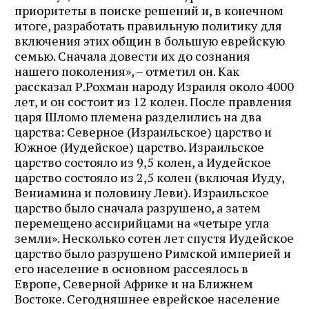
приоритеты в поиске решений и, в конечном
итоге, разработать правильную политику для
включения этих общин в большую еврейскую
семью. Сначала довести их до сознания
нашего поколения», – отметил он. Как
рассказал Р.Рохман народу Израиля около 4000
лет, и он состоит из 12 колен. После правления
царя Шломо племена разделились на два
царства: Северное (Израильское) царство и
Южное (Иудейское) царство. Израильское
царство состояло из 9,5 колен, а Иудейское
царство состояло из 2,5 колен (включая Иуду,
Вениамина и половину Леви). Израильское
царство было сначала разрушено, а затем
перемещено ассирийцами на «четыре угла
земли». Несколько сотен лет спустя Иудейское
царство было разрушено Римской империей и
его население в основном рассеялось в
Европе, Северной Африке и на Ближнем
Востоке. Сегодняшнее еврейское население