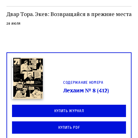
целой общины и стало частью многовекового
спора о том, кому принадлежит последнее
Двар Тора. Экев: Возвращайся в прежние места
слово в переводе Библии
28 июля
Содержание номера
Лехаим № 8 (412)
Купить журнал
Купить PDF