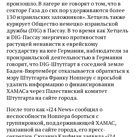
произошло. В лагере не говорят о том, что в
секторе Газа до сих пор удерживаются более
130 израильских заложников». Хетцель также
курирует Общество немецко-израильской
дружбы (DIG) в Пассау. В то время как Хетцель
и DIG-Пассау энергично противостоят
растущей ненависти к еврейскому
государству на юге Германии, наблюдатели за
произраильской деятельностью в Германии
говорят, что DIG-Штутгарт в соседней земле
Баден-Вюртемберг отказывается обратиться к
мэру Штутгарта Франку Нопперу с просьбой
удалить информацию о финансировании
ХАМАСа через Палестинский комитет
Штутгарта на сайте города.
После того как «i24 News» сообщил о
неспособности Ноппера бороться с
группировкой, поддерживающей ХАМАС,
указанной на сайте города, его пресс-
секретарь Сюзанна Кауфман заявила «i24