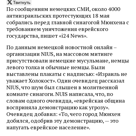
Твитнуть
По сообщениям немецких СМИ, около 4000
антиизраильских протестующих 18 мая
собрались перед главной синагогой Мюнхена с
требованием уничтожения еврейского
государства, пишет «i24 News».
По данным немецкой новостной онлайн –
организации NIUS, на массовом митинге
присутствовали немецкие мусульмане, немцы
левого толка и обычные немцы. Были
выставлены плакаты с надписью: «Израиль не
уважает Холокост». Один очевидец рассказал
NIUS, что шум был слышен в молитвенной
комнате синагоги. NUIS написала, что, по
словам одного очевидца, «еврейская община
восприняла демонстрацию как угрозу».
Очевидец добавил: «То, чего город Мюнхен
добился, одобрив эту демонстрацию, — это
напугать еврейское население».