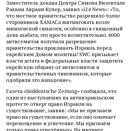
Заместитель декана Центра Симона Визенталя
Раввин Авраам Купер, заявил «i24 News»: «То,
что местное правительство разрешило толпе
сторонников ХАМАСа митинговать возле
мюнхенской синагоги, особенно в священный
день шабата, это просто возмутительно. 4000
антисемитов получили разрешение
правительства проклинать Израиль перед
еврейским Домом молитвы! SWC призывает
власти штата и федеральные власти защитить
еврейскую общину от антисемитов и
правительственных чиновников, которые
одобрили это нападение».
Газета «Süddeutsche Zeitung» сообщила, что
один из выступавших на антиизраильском
протесте отверг право Израиля на
существование, заявив: «Мы не признаем
право на существование, если оно означает
перемещение и угнетение. Мы признаём
только права угнетённых». На митинге