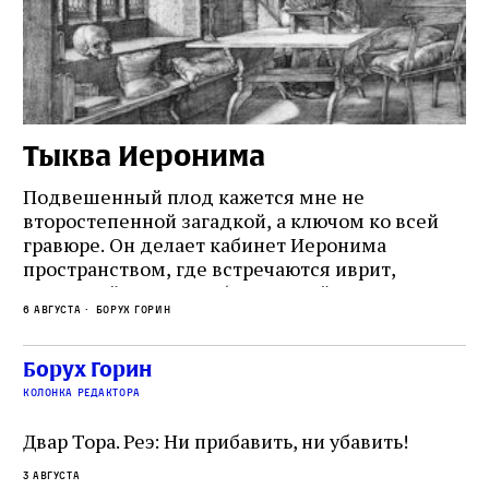
Тыква Иеронима
Н
Подвешенный плод кажется мне не
Ес
второстепенной загадкой, а ключом ко всей
Де
гравюре. Он делает кабинет Иеронима
ма
т
пространством, где встречаются иврит,
Лу
греческий и латынь; буквальный смысл и
чт
6 августа
Борух Горин
6 а
церковная традиция; филологическая
св
точность и понятность; переводчик,
ка
убеждённый в необходимости исправления, и
На
Борух Горин
ти:
читатель, воспринимающий исправление как
вп
е
колонка редактора
разрушение священного текста. Перед нами
од
и
не просто покровитель переводчиков,
Двар Тора. Реэ: Ни прибавить, ни убавить!
окружённый книгами. Перед нами человек,
3 августа
одно решение которого вызвало возмущение