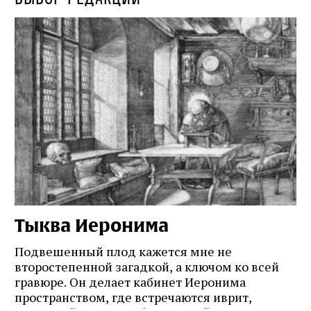
Тыква Иеронима
Н
Подвешенный плод кажется мне не
Ес
второстепенной загадкой, а ключом ко всей
Де
гравюре. Он делает кабинет Иеронима
ма
т
пространством, где встречаются иврит,
Лу