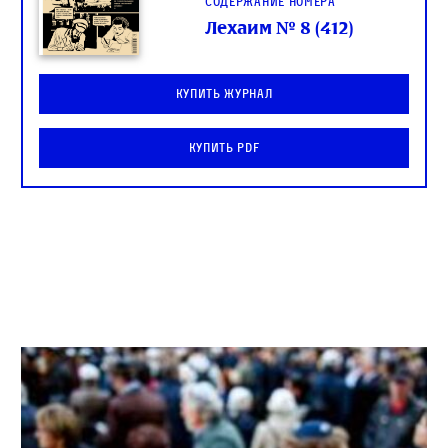
Содержание номера
Лехаим № 8 (412)
Купить журнал
Купить PDF