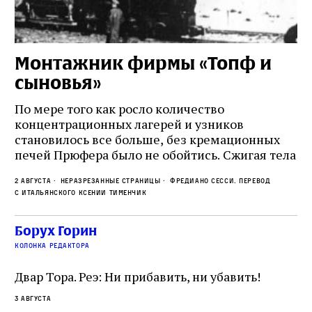
Монтажник фирмы «Топф и
Л
сыновья»
с
о
По мере того как росло количество
концентрационных лагерей и узников
Ст
становилось все больше, без кремационных
на
печей Прюфера было не обойтись. Cжигая тела
ис
прямо в лагере, нацисты не только оставались
во
2 августа
Неразрезанные страницы
Фредиано Сесси. Перевод
верны своему архаичному культу смерти, но и
ху
с итальянского Ксении Тименчик
скрывали от населения соседних городов,
2 а
пе
сколько узников погибало каждый день в этих
с а
по
Борух Горин
жутких местах
ко
колонка редактора
фа
Двар Тора. Реэ: Ни прибавить, ни убавить!
3 августа