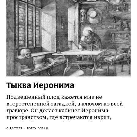
Тыква Иеронима
Н
Подвешенный плод кажется мне не
Ес
второстепенной загадкой, а ключом ко всей
Де
гравюре. Он делает кабинет Иеронима
ма
т
пространством, где встречаются иврит,
Лу
греческий и латынь; буквальный смысл и
чт
6 августа
Борух Горин
6 а
церковная традиция; филологическая
св
точность и понятность; переводчик,
ка