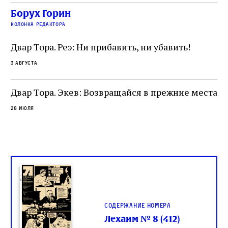
убеждённый в необходимости исправления, и
На
Борух Горин
ти:
читатель, воспринимающий исправление как
вп
е
колонка редактора
разрушение священного текста. Перед нами
од
и
не просто покровитель переводчиков,
Двар Тора. Реэ: Ни прибавить, ни убавить!
окружённый книгами. Перед нами человек,
3 августа
одно решение которого вызвало возмущение
целой общины и стало частью многовекового
спора о том, кому принадлежит последнее
Двар Тора. Экев: Возвращайся в прежние места
слово в переводе Библии
28 июля
Содержание номера
Лехаим № 8 (412)