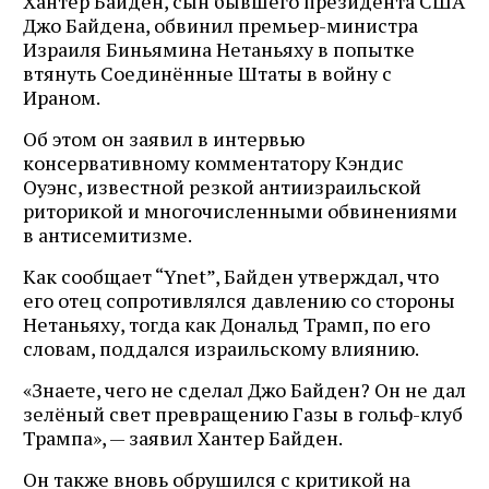
Хантер Байден, сын бывшего президента США
Джо Байдена, обвинил премьер-министра
Израиля Биньямина Нетаньяху в попытке
втянуть Соединённые Штаты в войну с
Ираном.
Об этом он заявил в интервью
консервативному комментатору Кэндис
Оуэнс, известной резкой антиизраильской
риторикой и многочисленными обвинениями
в антисемитизме.
Как сообщает “Ynet”, Байден утверждал, что
его отец сопротивлялся давлению со стороны
Нетаньяху, тогда как Дональд Трамп, по его
словам, поддался израильскому влиянию.
«Знаете, чего не сделал Джо Байден? Он не дал
зелёный свет превращению Газы в гольф-клуб
Трампа», — заявил Хантер Байден.
Он также вновь обрушился с критикой на