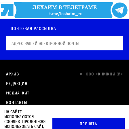
Почтовая рассылка
Архив
© OOO «КНИЖНИКИ»
Редакция
Медиа-кит
Контакты
На сайте
Политика в отношении обработки персональных
используются
данных
cookies. Продолжая
Принять
использовать сайт,
Политика обработки файлов cookie