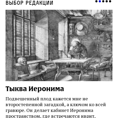
Выбор редакции
Тыква Иеронима
Н
Подвешенный плод кажется мне не
Ес
второстепенной загадкой, а ключом ко всей
Де
гравюре. Он делает кабинет Иеронима
ма
т
пространством, где встречаются иврит,
Лу