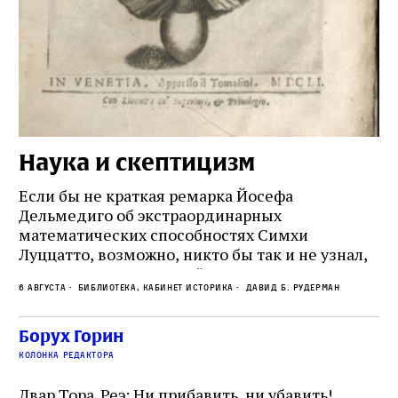
Наука и скептицизм
П
и
Если бы не краткая ремарка Йосефа
е
Дельмедиго об экстраординарных
математических способностях Симхи
Пр
Луццатто, возможно, никто бы так и не узнал,
по
что этот эрудированный и несколько
ме
6 августа
Библиотека, кабинет историка
Давид Б. Рудерман
сварливый венецианский талмудист имел
ча
какое‑то отношение к научной деятельности.
ст
 и
На протяжении почти шестидесяти лет,
Борух Горин
5 а
не
к
вплоть до своей кончины, Луццатто был
колонка редактора
от
и
одним из раввинов Венеции
чт
Двар Тора. Реэ: Ни прибавить, ни убавить!