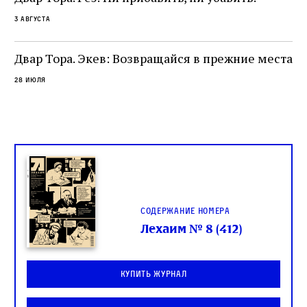
ко
са
3 августа
ие
о
Двар Тора. Экев: Возвращайся в прежние места
28 июля
Содержание номера
Лехаим № 8 (412)
Купить журнал