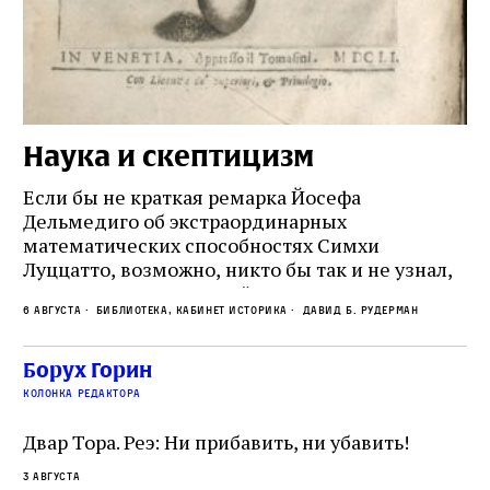
Наука и скептицизм
П
и
Если бы не краткая ремарка Йосефа
е
Дельмедиго об экстраординарных
математических способностях Симхи
Пр
Луццатто, возможно, никто бы так и не узнал,
по
что этот эрудированный и несколько
ме
6 августа
Библиотека, кабинет историка
Давид Б. Рудерман
сварливый венецианский талмудист имел
ча
какое‑то отношение к научной деятельности.
ст
 и
На протяжении почти шестидесяти лет,
Борух Горин
5 а
не
к
вплоть до своей кончины, Луццатто был
колонка редактора
от
и
одним из раввинов Венеции
чт
Двар Тора. Реэ: Ни прибавить, ни убавить!
ко
са
3 августа
ие