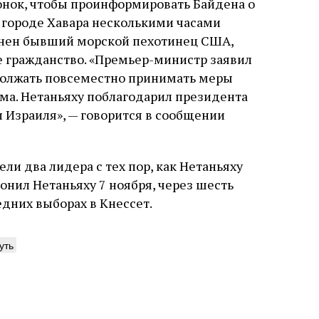
онок, чтобы проинформировать Байдена о
 городе Хавара несколькими часами
 ранен бывший морской пехотинец США,
 гражданство. «Премьер-министр заявил
одолжать повсеместно принимать меры
зма. Нетаньяху поблагодарил президента
 Израиля», — говорится в сообщении
ли два лидера с тех пор, как Нетаньяху
вонил Нетаньяху 7 ноября, через шесть
дних выборах в Кнессет.
уть