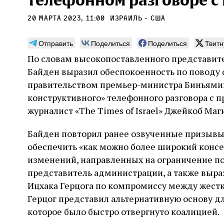
телефонном разговоре с
20 марта 2023, 11:00
Израиль - США
Отправить
Поделиться
Поделиться
Твитн
По словам высокопоставленного представит
Погромы 1929 года:
Мо
Байден выразил обеспокоенность по поводу
неделя, изменившая
и с
правительством премьер-министра Биньямина
судьбу еврейского ишува
конструктивного» телефонного разговора с 
По ме
конце
журналист «The Times of Israel» Джейкоб Маг
Примерно за полторы недели до начала
стано
погромов Ребе совершал поездку по святым
печей
местам Эрец‑Исраэль. Он посетил, в
Байден повторил ранее озвученные призывы
тела п
частности, Пещеру праотцев и Западную
остав
обеспечить «как можно более широкий конс
стену. Он, несомненно, почувствовал
2 авг
смерти
необычайное напряжение и сознательно
Фреди
изменений, направленных на ограничение по
5 августа
Проверено временем
Александр
город
Ксени
отказался приходить к Стене в Тиша бе‑Ав,
Ицкович
представитель администрации, а также выр
день 
чтобы не собирать вокруг себя большое
Ицхака Герцога по компромиссу между жест
количество хасидов и жителей города и тем
самым не усиливать напряжённость
Герцог представил альтернативную основу дл
которое было быстро отвергнуто коалицией.