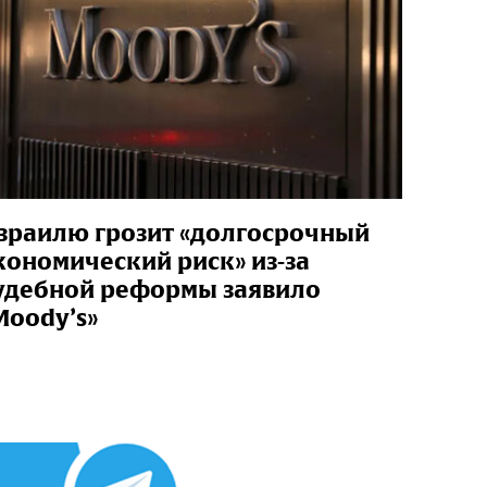
зраилю грозит «долгосрочный
кономический риск» из-за
удебной реформы заявило
Moody’s»