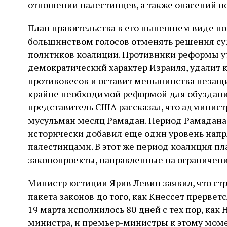
отношении палестинцев, а также опасений п
План правительства в его нынешнем виде п
большинством голосов отменять решения суд
политиков коалиции. Противники реформы ут
демократический характер Израиля, удалит 
противовесов и оставит меньшинства незащ
крайне необходимой реформой для обуздани
представитель США рассказал, что админист
мусульман месяц Рамадан. Период Рамадана,
исторически добавил еще один уровень нап
палестинцами. В этот же период коалиция пл
законопроекты, направленные на ограничени
Министр юстиции Ярив Левин заявил, что стр
пакета законов до того, как Кнессет прервет
19 марта исполнилось 80 дней с тех пор, как
министра, и премьер-министры к этому мом