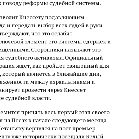
о поводу реформы судебной системы.
озволит Кнессету подавляющим
а и передать выбор всех судей в руки
верждают, что это ослабит
ключевой элемент его системы сдержек и
ищенными. Сторонники называют это
я судебного активизма. Официальный
рация ждет, как пройдет священный для
 который начнется в ближайшие дни,
ряженности между израильтянами и
анирует провести через Кнессет
е судебной власти.
емится принять весь первый этап своего
ся на Песах в начале следующего месяца.
 Нетаньяху вернулся на пост премьер-
енту уже исторически посещали Белый