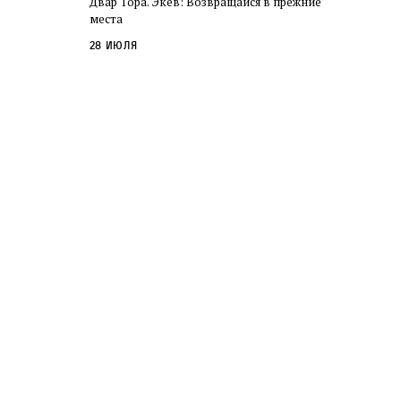
Двар Тора. Экев: Возвращайся в прежние
слово в переводе Библии
места
28 июля