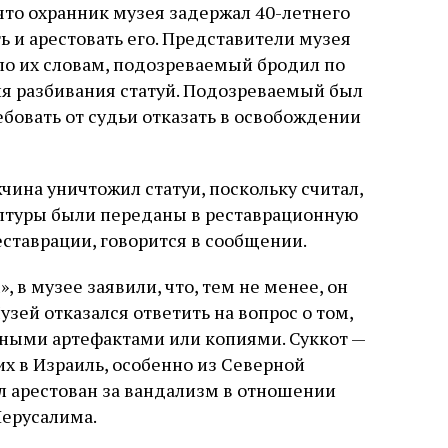
что охранник музея задержал 40-летнего
ь и арестовать его. Представители музея
по их словам, подозреваемый бродил по
ля разбивания статуй. Подозреваемый был
бовать от судьи отказать в освобождении
ина уничтожил статуи, поскольку считал,
ьптуры были переданы в реставрационную
ставрации, говорится в сообщении.
 в музее заявили, что, тем не менее, он
узей отказался ответить на вопрос о том,
ьными артефактами или копиями. Суккот —
х в Израиль, особенно из Северной
л арестован за вандализм в отношении
Иерусалима.