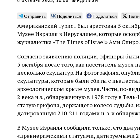
6 октября 2023, 10:00
вандализм
Отправить
Поделиться
Поделиться
Твитн
Американский турист был арестован 5 октяб
Музее Израиля в Иерусалиме, которые оскор
Погромы 1929 года:
Мо
журналистка «The Times of Israel» Ами Спиро.
неделя, изменившая
и с
Согласно заявлению полиции, офицеры были
судьбу еврейского ишува
По ме
5 октября после того, как посетитель музея 
конце
Примерно за полторы недели до начала
несколько скульптур. На фотографиях, опуб
стано
погромов Ребе совершал поездку по святым
печей
скульптуры, которые были сбиты с пьедестал
местам Эрец‑Исраэль. Он посетил, в
тела п
частности, Пещеру праотцев и Западную
археологическом крыле музея. Части, по-ви
остав
стену. Он, несомненно, почувствовал
2 авг
2 века н.э., обнаруженную в 1978 году в Тель
смерти
необычайное напряжение и сознательно
Фреди
5 августа
Проверено временем
Александр
город
Ксени
статую грифона, держащего колесо судьбы,
отказался приходить к Стене в Тиша бе‑Ав,
Ицкович
день 
чтобы не собирать вокруг себя большое
датированную 210-211 годами н. э. и обнаруж
количество хасидов и жителей города и тем
самым не усиливать напряжённость
В Музее Израиля сообщили только, что два 
«древнеримскими статуями, датируемыми 2 в