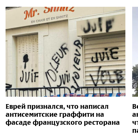
Еврей признался, что написал
В
антисемитские граффити на
а
фасаде французского ресторана
ч
п