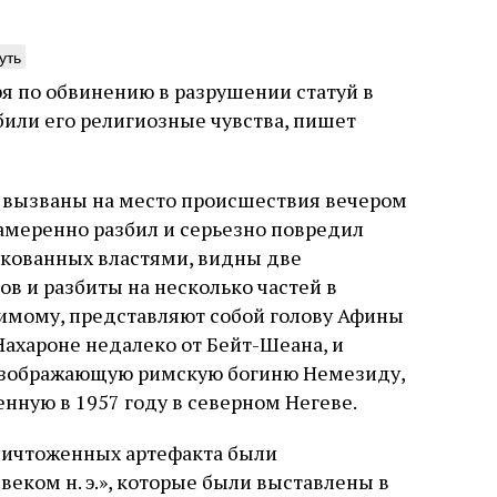
уть
ря по обвинению в разрушении статуй в
били его религиозные чувства, пишет
нтажник фирмы «Топф
Еврейская звезда
ыновья»
Буэнос‑Айреса
 вызваны на место происшествия вечером
ре того как росло количество
В этой атмосфере напряжения 
намеренно разбил и серьезно повредил
нтрационных лагерей и узников
еврейская община Буэнос‑Айр
ликованных властями, видны две
вилось все больше, без кремационных
символический жест: в годов
 Прюфера было не обойтись. Cжигая
полковника устанавливает на
ов и разбиты на несколько частей в
рямо в лагере, нацисты не только
бронзовую плиту с ангелом, п
димому, представляют собой голову Афины
ались верны своему архаичному культу
Фалькона и звездой Давида с
уста
Неразрезанные страницы
7 августа
Artefactum
Анас
-Нахароне недалеко от Бейт-Шеана, и
, но и скрывали от населения соседних
иврите. Это был акт политиче
ано Сесси. Перевод с итальянского
ов, сколько узников погибало каждый
лояльности: демонстрация тог
и Тименчик
 изображающую римскую богиню Немезиду,
в этих жутких местах
еврейская община не поддерж
енную в 1957 году в северном Негеве.
осуждает радикалов и стреми
признанной частью аргентинс
уничтоженных артефакта были
еком н. э.», которые были выставлены в