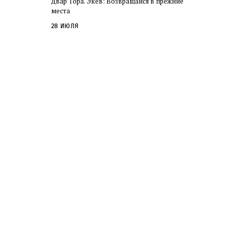
Двар Тора. Экев: Возвращайся в прежние
слово в переводе Библии
места
28 июля