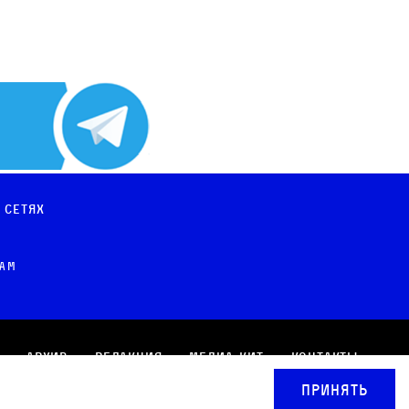
 сетях
рам
Архив
Редакция
Медиа-кит
Контакты
Принять