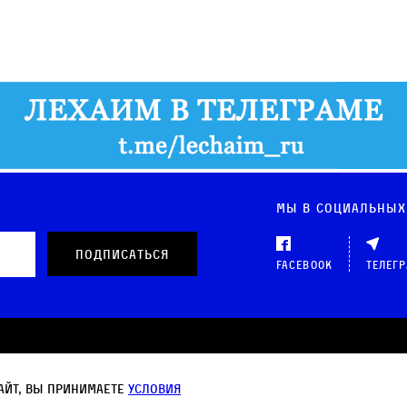
Мы в социальных
Facebook
Телег
 данных
айт, вы принимаете
условия