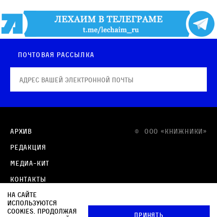
Почтовая рассылка
Архив
© OOO «КНИЖНИКИ»
Редакция
Медиа-кит
Контакты
На сайте
Политика в отношении обработки персональных
используются
данных
cookies. Продолжая
Принять