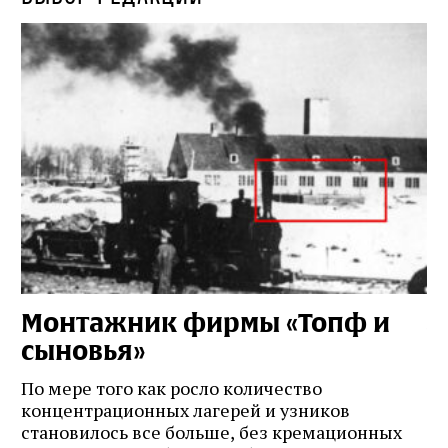
Монтажник фирмы «Топф и
Л
сыновья»
с
о
По мере того как росло количество
концентрационных лагерей и узников
Ст
становилось все больше, без кремационных
на