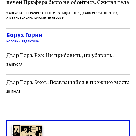
печей Прюфера было не обойтись. Cжигая тела
ис
прямо в лагере, нацисты не только оставались
во
2 августа
Неразрезанные страницы
Фредиано Сесси. Перевод
верны своему архаичному культу смерти, но и
ху
с итальянского Ксении Тименчик
скрывали от населения соседних городов,
2 а
пе
сколько узников погибало каждый день в этих
с а
по
Борух Горин
жутких местах
ко
колонка редактора
фа
Двар Тора. Реэ: Ни прибавить, ни убавить!
3 августа
Двар Тора. Экев: Возвращайся в прежние места
28 июля