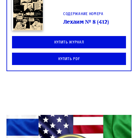
Содержание номера
Лехаим № 8 (412)
Купить журнал
Купить PDF