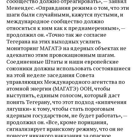
сообщество должно отреагировать», — заявил
Менендес. «Оправдания режима о том, что эти
шаги были случайными, кажутся пустыми, и
международное сообщество должно
относиться к ним как к преднамеренным», —
продолжил он. «Точно так же согласие
Тегерана на этих выходных усилить
мониторинг МАГАТЭ на ядерных объектах не
адекватно этим провокационным шагам.
Соединенные Штаты и наши европейские
союзники должны использовать состоявшиеся
на этой неделе заседания Совета
управляющих Международного агентства по
атомной энергии (МАГАТЭ) ООН, чтобы
выступить, единым голосом, который даст
понять Тегерану, что этот подход «кипячения
лягушки» к тому, чтобы стать пороговым
ядерным государством, не будет работать», —
продолжил он. «Все, кроме порицания,
сигнализирует иранскому режиму, что он не
понесет никакого наказания за опасное