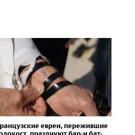
ранцузские евреи, пережившие
олокост, празднуют бар-и бат-