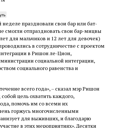
ста
уть
 неделе праздновали свои бар или бат-
не смогли отпраздновать свои бар-мицвы
нтажник фирмы «Топф
Еврейская звезда
лет для мальчиков и 12 лет для девочек)
ыновья»
Буэнос‑Айреса
проводились в сотрудничестве с проектом
интеграции в Ришон ле-Цион,
ре того как росло количество
В этой атмосфере напряжения 
министрации социальной интеграции,
нтрационных лагерей и узников
еврейская община Буэнос‑Айр
вилось все больше, без кремационных
символический жест: в годов
ством социального равенства и
 Прюфера было не обойтись. Cжигая
полковника устанавливает на
рямо в лагере, нацисты не только
бронзовую плиту с ангелом, п
ались верны своему архаичному культу
Фалькона и звездой Давида с
уста
Неразрезанные страницы
7 августа
Artefactum
Анас
течение всего года», – сказал мэр Ришон
, но и скрывали от населения соседних
иврите. Это был акт политиче
ано Сесси. Перевод с итальянского
ов, сколько узников погибало каждый
лояльности: демонстрация тог
и Тименчик
 собой цель охватить каждого,
в этих жутких местах
еврейская община не поддерж
ода, помочь им со всеми их
осуждает радикалов и стреми
признанной частью аргентинс
очень горжусь многочисленными
анизует для выживших, и благодарю
участие в этих мероприятиях». Десятки