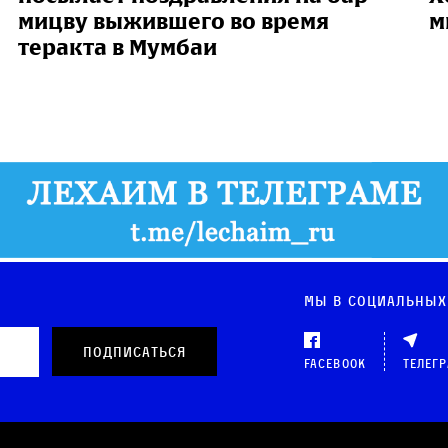
мицву выжившего во время
м
теракта в Мумбаи
Мы в социальных
Facebook
Телег