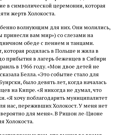
ие в символической церемонии, которая
яти жертв Холокоста.
обенно волнующим для них. Они молились,
ы принесли вам мир») со слезами на
аздничном обеде с пением и танцами.
, которая родилась в Польше и жила в
до прибытия в лагерь беженцев в Сибири
раиль в 1966 году. «Мои двое детей не
 сказала Белла. «Это событие стало для
уирски, было девять лет, когда началась
цев на Кипре. «Я никогда не думал, что
ки. «Я хочу поблагодарить муниципалитет
для нас, переживших Холокост. У меня нет
невероятно для меня». В Ришон ле-Ционе
я Холокоста.