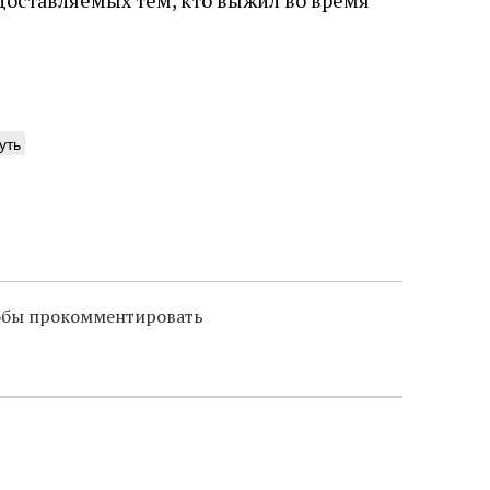
редоставляемых тем, кто выжил во время
уть
тобы прокомментировать