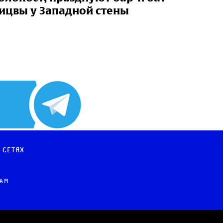
ицвы у Западной стены
 сетях
рам