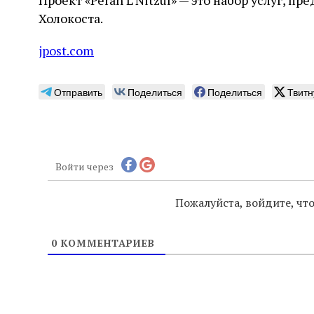
Проект «Perah L’Nitzul» — это набор услуг, п
Холокоста.
jpost.com
Отправить
Поделиться
Поделиться
Твитн
Войти через
Пожалуйста, войдите, ч
0
КОММЕНТАРИЕВ