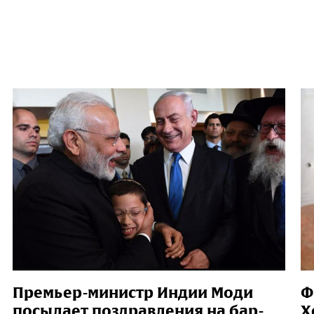
Премьер-министр Индии Моди
Ф
посылает поздравления на бар-
Х