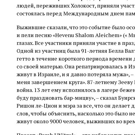
людей, переживших Холокост, приняли участ
состоялась перед Международным днем ​​пам
Выжившие сказали, что это событие было ос
и пели песню «Hevenu Shalom Aleichem» (« М
глазах. Все участники приняли участие в пр
Одной из участниц была 91-летняя Белла Валт
гетто в течение короткого периода времени 
со своей матерью. Она репатриировалась в Из
живут в Израиле, и я давно потеряла мужа», –
меня завершением круга». 87-летнему Зееву Б
война. 13 лет ему исполнилось в лагере бежен
буду праздновать бар-мицву», – сказал Буирс
Ришон ле-Цион и мэра за все, что он делает 
слов, чтобы объяснить, насколько это было 
живут около 9000 человек, выживших во врем