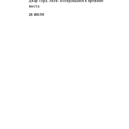
Двар Тора. Экев: Возвращайся в прежние
слово в переводе Библии
места
28 июля