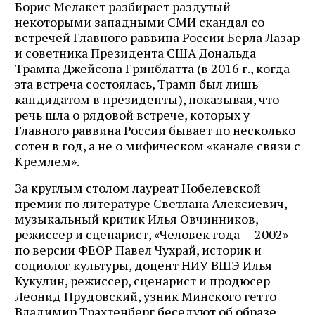
Борис Мелакет разбирает раздутый
некоторыми западными СМИ скандал со
встречей Главного раввина России Берла Лазар
и советника Президента США Дональда
Трампа Джейсона Гринблатта (в 2016 г., когда
эта встреча состоялась, Трамп был лишь
кандидатом в президенты), показывая, что
речь шла о рядовой встрече, которых у
Главного раввина России бывает по несколько
сотен в год, а не о мифическом «канале связи с
Кремлем».
За круглым столом лауреат Нобелевской
премии по литературе Светлана Алексиевич,
музыкальный критик Илья Овчинников,
режиссер и сценарист, «Человек года — 2002»
по версии ФЕОР Павел Чухрай, историк и
социолог культуры, доцент НИУ ВШЭ Илья
Кукулин, режиссер, сценарист и продюсер
Леонид Прудовский, узник Минского гетто
Владимир Трахтенберг беседуют об образе