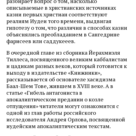
разбирает вопрос о том, насколько
описываемые в христианских источниках
казни первых христиан соответствуют
реалиям Иудеи того времени, выдвигая
гипотезу о том, что различия в способах казни
объяснялись преобладанием в Сангедрине
фарисеев или саддукееев.
В очередной главе из сборника Йерахмиэля
Тиллеса, посвященного великим каббалистам
и цадикам разных веков, который готовится к
выходу в издательстве «Книжники»,
рассказывается об основателе хасидизма
Баал-Шем Тове, жившем в XVIII веке. А в
статье «Гибель антагониста в
апокалиптическом предании о козле
отпущения» читатели могут ознакомится с
одной из глав работы российского
исследователя Андрея Орлова, посвященной
иудейским апокалиптическим текстам.