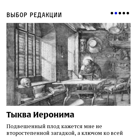
Выбор редакции
Тыква Иеронима
Н
Подвешенный плод кажется мне не
Ес
второстепенной загадкой, а ключом ко всей
Де