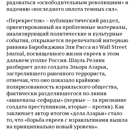
радоваться «освободительным революциям» и
падению «последнего оплота темных сил».
«Перекресток» – публицистический раздел,
ориентированный на проблемные материалы,
анализирующий политические и культурные
события, открывается перепечаткой интервью
раввина Биробиджана Эли Рисса из Wall Street
Journal, посвященного жизни евреев в этом
дальнем уголке России. Шауль Резник
разбирает дело солдата Эльора Азарьи,
застрелившего раненного террориста,
отмечая, что оно показало крайнюю
поляризованность израильского общества,
фактически разделившегося по линии
«ашкеназы-сефарды» (первые — за признание
солдата преступником, вторые – против). Как
заключает автор итогом «дела Азарьи» стало
то, что «борьба евреев с израильтянами вышла
на принципиально новый уровень».