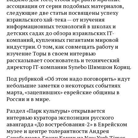
ассоциации от серии подобных материалов,
следующие две статьи посвящены успеху
израильского хай-тека — от изучения
информационных технологий в школах и
детских садах до обзора израильских IT-
компаний, купленных гигантами мировой
индустрии. О том, как совмещать работу и
изучение Торы в своем интервью
рассказывает сооснователь и технический
директор IT-компании Synebo Шимшон Кориц.
Под рубрикой «Об этом надо поговорить» идут
небольшие заметки о некоторых событиях
марта, «зацепивших» еврейские общины в
России и в мире.
Раздел «Парк культуры» открывается
интервью куратора экспозиции русского
авангарда «До востребования-2» в Еврейском
музее и центре толерантности Андрея
Сарабьянова. Гленн Кенни из New York Times