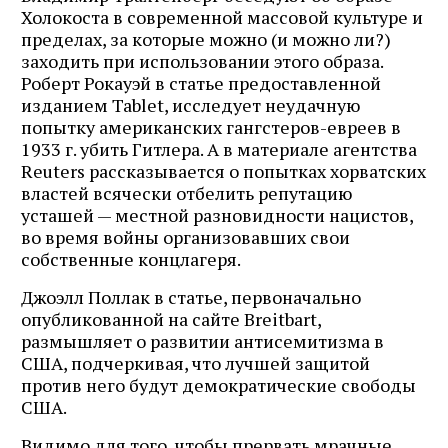
Холокоста в современной массовой культуре и
пределах, за которые можно (и можно ли?)
заходить при использовании этого образа.
Роберт Рокауэй в статье предоставленной
изданием Tablet, исследует неудачную
попытку американских гангстеров-евреев в
1933 г. убить Гитлера. А в материале агентства
Reuters рассказывается о попытках хорватских
властей всячески отбелить репутацию
усташей — местной разновидности нацистов,
во время войны организовавших свои
собственные концлагеря.
Джоэлл Поллак в статье, первоначально
опубликованной на сайте Breitbart,
размышляет о развитии антисемитизма в
США, подчеркивая, что лучшей защитой
против него будут демократические свободы
США.
Видимо для того, чтобы прервать мрачные