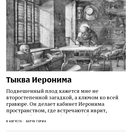
Тыква Иеронима
Н
Подвешенный плод кажется мне не
Ес
второстепенной загадкой, а ключом ко всей
Де
гравюре. Он делает кабинет Иеронима
ма
т
пространством, где встречаются иврит,
Лу
греческий и латынь; буквальный смысл и
чт
6 августа
Борух Горин
6 а
церковная традиция; филологическая
св
точность и понятность; переводчик,
ка