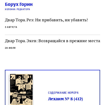
убеждённый в необходимости исправления, и
На
Борух Горин
ти:
читатель, воспринимающий исправление как
вп
е
колонка редактора
разрушение священного текста. Перед нами
од
и
не просто покровитель переводчиков,
Двар Тора. Реэ: Ни прибавить, ни убавить!
окружённый книгами. Перед нами человек,
3 августа
одно решение которого вызвало возмущение
целой общины и стало частью многовекового
спора о том, кому принадлежит последнее
Двар Тора. Экев: Возвращайся в прежние места
слово в переводе Библии
28 июля
Содержание номера
Лехаим № 8 (412)