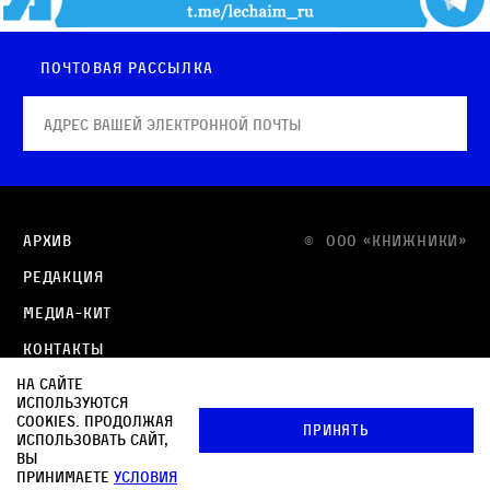
Почтовая рассылка
Архив
© OOO «КНИЖНИКИ»
Редакция
Медиа-кит
Контакты
На сайте
Политика в отношении обработки персональных
используются
данных
cookies. Продолжая
Принять
использовать сайт,
Политика обработки файлов cookie
вы
принимаете
условия