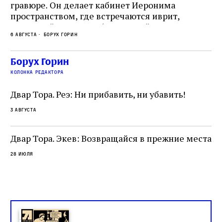
гравюре. Он делает кабинет Иеронима
ма
т
пространством, где встречаются иврит,
Лу
греческий и латынь; буквальный смысл и
чт
6 августа
Борух Горин
6 а
церковная традиция; филологическая
св
точность и понятность; переводчик,
ка
убеждённый в необходимости исправления, и
На
Борух Горин
ти:
читатель, воспринимающий исправление как
вп
е
колонка редактора
разрушение священного текста. Перед нами
од
и
не просто покровитель переводчиков,
Двар Тора. Реэ: Ни прибавить, ни убавить!
окружённый книгами. Перед нами человек,
3 августа
одно решение которого вызвало возмущение
целой общины и стало частью многовекового
спора о том, кому принадлежит последнее
Двар Тора. Экев: Возвращайся в прежние места
слово в переводе Библии
28 июля