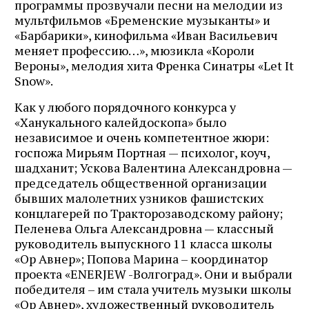
программы прозвучали песни на мелодии из
мультфильмов «Бременские музыканты» и
«Барбарики», кинофильма «Иван Васильевич
меняет профессию…», мюзикла «Короли
Вероны», мелодия хита Френка Синатры «Let It
Snow».
Как у любого порядочного конкурса у
«Ханукального калейдоскопа» было
независимое и очень компетентное жюри:
госпожа Мирьям Портная — психолог, коуч,
шадханит; Ускова Валентина Александровна —
председатель общественной организации
бывших малолетних узников фашистских
концлагерей по Тракторозаводскому району;
Пеленева Ольга Александровна — классный
руководитель выпускного 11 класса школы
«Ор Авнер»; Попова Марина – координатор
проекта «ENERJEW -Волгоград». Они и выбрали
победителя – им стала учитель музыки школы
«Ор Авнер», художественный руководитель