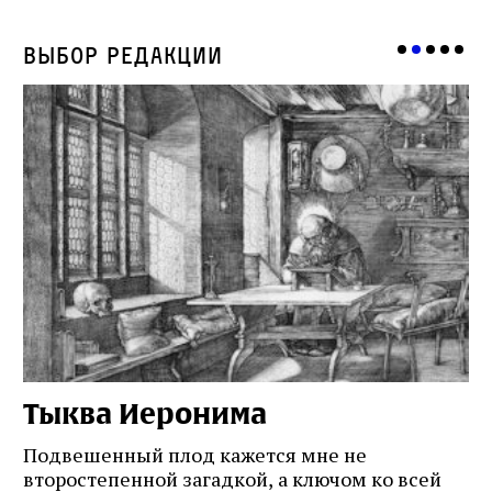
Выбор редакции
Тыква Иеронима
Н
Подвешенный плод кажется мне не
Ес
второстепенной загадкой, а ключом ко всей
Де