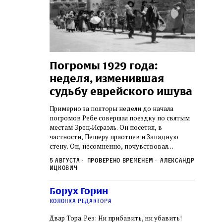
изм
Погромы 1929 года:
Мон
неделя, изменившая
и сы
осефа
судьбу еврейского ишува
рных
По мере 
х Симхи
концент
Примерно за полторы недели до начала
так и не узнал,
станови
погромов Ребе совершал поездку по святым
сколько
печей П
местам Эрец‑Исраэль. Он посетил, в
удист имел
тела пря
нет историка
частности, Пещеру праотцев и Западную
 деятельности.
оставал
стену. Он, несомненно, почувствовал
2 авгус
яти лет, вплоть
смерти, 
необычайное напряжение и сознательно
Фредиан
был одним
5 августа
Проверено временем
Александр
городов
Ксении 
отказался приходить к Стене в Тиша бе‑Ав,
Ицкович
день в э
чтобы не собирать вокруг себя большое
количество хасидов и жителей города и тем
Борух Горин
самым не усиливать напряжённость
колонка редактора
Двар Тора. Реэ: Ни прибавить, ни убавить!