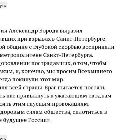
уть
ии Александр Борода выразил
вших при взрывах в Санкт-Петербурге.
ет ли человек,
Наука и скептиц
кой общине с глубокой скорбью восприняли
дущий в естественных
Если бы не краткая ремарка Й
 метрополитене Санкт-Петербурга.
ках, серьезно
Дельмедиго об экстраордина
оровлении пострадавших, о том, чтобы
оситься к каббале?
математических способностя
изким, и, конечно, мы просим Всевышнего
Луццатто, возможно, никто бы 
что этот эрудированный и не
енный интерес Дельмедиго к каббале,
гда покинули этот мир.
сварливый венецианский талм
у с его попытками провести параллели
6 августа
Библиотека, каби
ля всей страны. Враг пытается посеять
какое‑то отношение к научной
 еврейской мистикой, неоплатонизмом
Давид Б. Рудерман
На протяжении почти шестидес
ить нас привыкнуть к ужасающим сводкам
мизмом, следует воспринимать в
до своей кончины, Луццатто 
ксте его сомнений относительно
тоять этим гнусным провокациям.
из раввинов Венеции
верности схоластической метафизики и
ля
Библиотека, кабинет историка
здоровым силам общества, сплотиться в
ности искать и анализировать
 Б. Рудерман
рнативные философские точки зрения
е будущее России».
уть