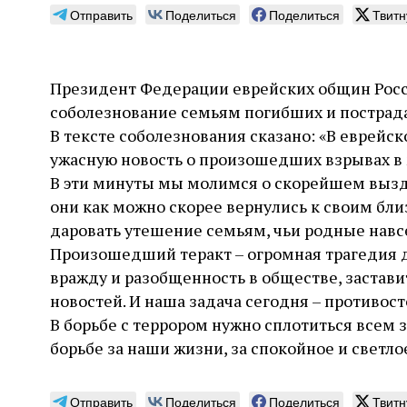
Отправить
Поделиться
Поделиться
Твитн
Президент Федерации еврейских общин Росс
соболезнование семьям погибших и пострада
Лягушки, да вдобавок
Мож
В тексте соболезнования сказано: «В еврейс
саранча, да вдобавок
све
ужасную новость о произошедших взрывах в
вши — ой‑ой‑ой!
нау
В эти минуты мы молимся о скорейшем вызд
отн
Стивен Вейцман рассказывает о том, как
они как можно скорее вернулись к своим бл
начиная с древности и вплоть до недавней
Повыш
даровать утешение семьям, чьи родные навсе
истории Голливуда люди истолковывали,
наряд
Произошедший теракт – огромная трагедия д
воображали в подробностях, изображали в
между
художественных произведениях,
вражду и разобщенность в обществе, застав
и ато
переосмысляли и подгоняли под свои
конте
2 августа
Книжный разговор
Стюарт
новостей. И наша задача сегодня – противос
политические цели череду Б‑жьих кар,
Халперн. Перевод с английского Светланы
досто
31 ию
которые обрушились на Египет под властью
В борьбе с террором нужно сплотиться всем 
Силаковой
готов
Давид
фараона
альте
борьбе за наши жизни, за спокойное и светло
Отправить
Поделиться
Поделиться
Твитн