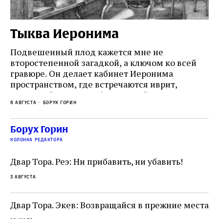
Тыква Иеронима
Н
Подвешенный плод кажется мне не
Ес
второстепенной загадкой, а ключом ко всей
Де
гравюре. Он делает кабинет Иеронима
ма
т
пространством, где встречаются иврит,
Лу
греческий и латынь; буквальный смысл и
чт
6 августа
Борух Горин
6 а
церковная традиция; филологическая
св
точность и понятность; переводчик,
ка
убеждённый в необходимости исправления, и
На
Борух Горин
ти:
читатель, воспринимающий исправление как
вп
е
колонка редактора
разрушение священного текста. Перед нами
од
и
не просто покровитель переводчиков,
Двар Тора. Реэ: Ни прибавить, ни убавить!
окружённый книгами. Перед нами человек,
3 августа
одно решение которого вызвало возмущение
целой общины и стало частью многовекового
спора о том, кому принадлежит последнее
Двар Тора. Экев: Возвращайся в прежние места
слово в переводе Библии