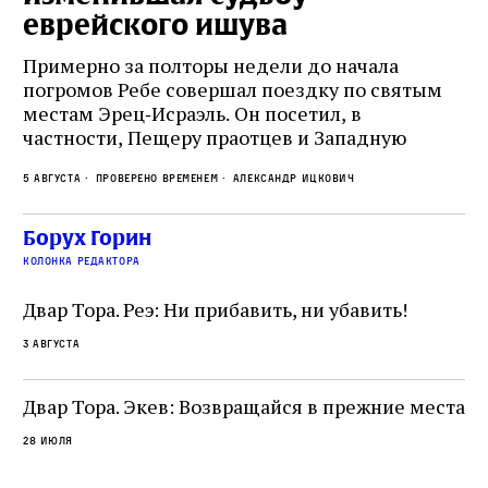
еврейского ишува
По
ко
Примерно за полторы недели до начала
,
ст
погромов Ребе совершал поездку по святым
пе
местам Эрец‑Исраэль. Он посетил, в
пр
частности, Пещеру праотцев и Западную
.
2 а
ве
стену. Он, несомненно, почувствовал
с и
ск
5 августа
Проверено временем
Александр Ицкович
необычайное напряжение и сознательно
ск
отказался приходить к Стене в Тиша бе‑Ав,
жу
чтобы не собирать вокруг себя большое
Борух Горин
количество хасидов и жителей города и тем
колонка редактора
самым не усиливать напряжённость
Двар Тора. Реэ: Ни прибавить, ни убавить!
3 августа
Двар Тора. Экев: Возвращайся в прежние места
28 июля