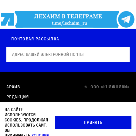
Почтовая рассылка
Архив
© OOO «КНИЖНИКИ»
Редакция
Медиа-кит
На сайте
используются
Контакты
cookies. Продолжая
Принять
использовать сайт,
Политика в отношении обработки персональных
вы
данных
принимаете
условия