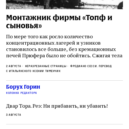
Монтажник фирмы «Топф и
Л
сыновья»
с
о
По мере того как росло количество
концентрационных лагерей и узников
Ст
становилось все больше, без кремационных
на
печей Прюфера было не обойтись. Cжигая тела
ис
прямо в лагере, нацисты не только оставались
во
2 августа
Неразрезанные страницы
Фредиано Сесси. Перевод
верны своему архаичному культу смерти, но и
ху
с итальянского Ксении Тименчик
скрывали от населения соседних городов,
2 а
пе
сколько узников погибало каждый день в этих
с а
по
Борух Горин
жутких местах
ко
колонка редактора
фа
Двар Тора. Реэ: Ни прибавить, ни убавить!
3 августа