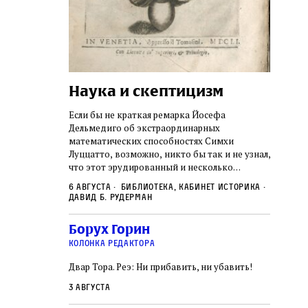
Наука и скептицизм
Погр
неде
не не
Если бы не краткая ремарка Йосефа
судь
ключом ко всей
Дельмедиго об экстраординарных
Иеронима
математических способностях Симхи
Примерн
ся иврит,
Луццатто, возможно, никто бы так и не узнал,
погромо
ый смысл и
что этот эрудированный и несколько
местам Э
ическая
сварливый венецианский талмудист имел
6 августа
Библиотека, кабинет историка
частнос
одчик,
какое‑то отношение к научной деятельности.
Давид Б. Рудерман
стену. 
исправления, и
На протяжении почти шестидесяти лет, вплоть
необыча
правление как
до своей кончины, Луццатто был одним
5 авгус
Борух Горин
отказалс
а. Перед нами
из раввинов Венеции
Ицкови
чтобы н
колонка редактора
одчиков,
количес
ами человек,
Двар Тора. Реэ: Ни прибавить, ни убавить!
самым н
ало возмущение
 многовекового
3 августа
ит последнее