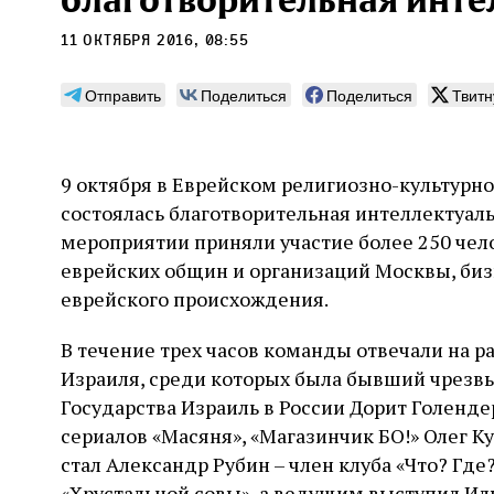
благотворительная инте
11 октября 2016, 08:55
Отправить
Поделиться
Поделиться
Твитн
Монтажник фирмы «Топф
Ляг
и сыновья»
сар
9 октября в Еврейском религиозно-культурн
вши
состоялась благотворительная интеллектуаль
По мере того как росло количество
концентрационных лагерей и узников
мероприятии приняли участие более 250 чел
Стиве
становилось все больше, без кремационных
начин
еврейских общин и организаций Москвы, би
печей Прюфера было не обойтись. Cжигая
истор
еврейского происхождения.
тела прямо в лагере, нацисты не только
вообр
оставались верны своему архаичному культу
худож
2 августа
Неразрезанные страницы
смерти, но и скрывали от населения соседних
В течение трех часов команды отвечали на р
Фредиано Сесси. Перевод с итальянского
перео
2 авг
городов, сколько узников погибало каждый
Ксении Тименчик
полити
Израиля, среди которых была бывший чрез
Халпе
день в этих жутких местах
котор
Силак
Государства Израиль в России Дорит Голенде
фарао
сериалов «Масяня», «Магазинчик БО!» Олег Ку
стал Александр Рубин – член клуба «Что? Где
«Хрустальной совы», а ведущим выступил Ил