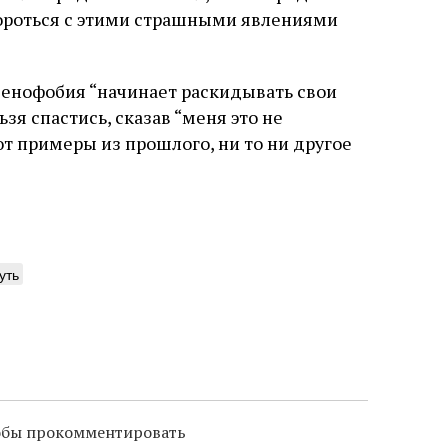
ороться с этими страшными явлениями
сенофобия “начинает раскидывать свои
зя спастись, сказав “меня это не
ают примеры из прошлого, ни то ни другое
уть
тобы прокомментировать