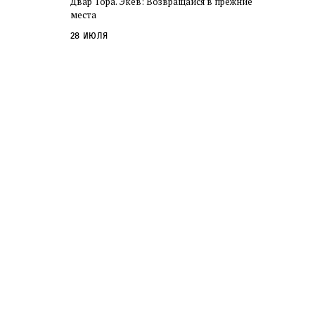
Двар Тора. Экев: Возвращайся в прежние
слово в переводе Библии
места
28 июля