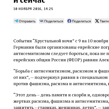
и сейчас”
10 ноября 2016, 14:25
Отправить
Поделиться
Поделиться
Твитн
Погромы 1929 года:
Мо
неделя, изменившая
и с
События “Хрустальной ночи” с 9 на 10 ноября 
судьбу еврейского ишува
Германии были организованы еврейские погр
По ме
конце
антисемитизмом следует бороться, пока не 
Примерно за полторы недели до начала
стано
погромов Ребе совершал поездку по святым
еврейских общин России (ФЕОР) раввин Алек
печей
местам Эрец‑Исраэль. Он посетил, в
тела п
частности, Пещеру праотцев и Западную
“Борьба с антисемитизмом, расизмом и фаш
остав
стену. Он, несомненно, почувствовал
2 авг
смерти
от них”, — подчеркнул раввин в специальн
необычайное напряжение и сознательно
Фреди
5 августа
Проверено временем
Александр
город
Ксени
отказался приходить к Стене в Тиша бе‑Ав,
против фашизма, расизма и антисемитизма, 
Ицкович
день 
чтобы не собирать вокруг себя большое
количество хасидов и жителей города и тем
“Этот день – день памяти и скорби и, однов
самым не усиливать напряжённость
жертвах расизма, фашизма и антисемитизма, 
защитить – стариках, женщинах, детях”, — за