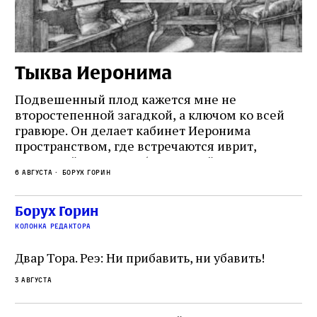
Тыква Иеронима
Н
Подвешенный плод кажется мне не
Ес
второстепенной загадкой, а ключом ко всей
Де
гравюре. Он делает кабинет Иеронима
ма
т
пространством, где встречаются иврит,
Лу
греческий и латынь; буквальный смысл и
чт
6 августа
Борух Горин
6 а
церковная традиция; филологическая
св
точность и понятность; переводчик,
ка
убеждённый в необходимости исправления, и
На
Борух Горин
ти:
читатель, воспринимающий исправление как
вп
е
колонка редактора
разрушение священного текста. Перед нами
од
и
не просто покровитель переводчиков,
Двар Тора. Реэ: Ни прибавить, ни убавить!
окружённый книгами. Перед нами человек,
3 августа
одно решение которого вызвало возмущение
целой общины и стало частью многовекового
спора о том, кому принадлежит последнее