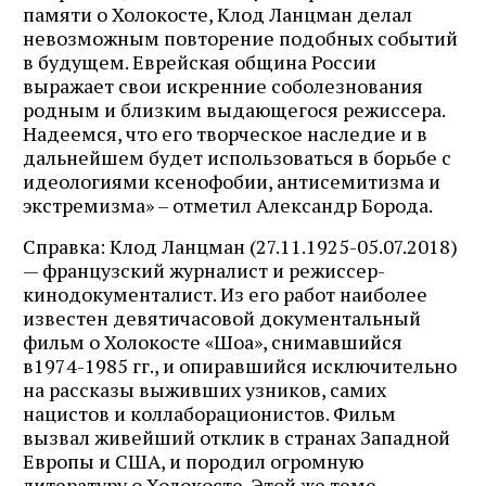
памяти о Холокосте, Клод Ланцман делал
невозможным повторение подобных событий
в будущем. Еврейская община России
выражает свои искренние соболезнования
родным и близким выдающегося режиссера.
Надеемся, что его творческое наследие и в
дальнейшем будет использоваться в борьбе с
идеологиями ксенофобии, антисемитизма и
экстремизма» – отметил Александр Борода.
Справка: Клод Ланцман (27.11.1925-05.07.2018)
— французский журналист и режиссер-
кинодокументалист. Из его работ наиболее
известен девятичасовой документальный
фильм о Холокосте «Шоа», снимавшийся
в1974-1985 гг., и опиравшийся исключительно
на рассказы выживших узников, самих
нацистов и коллаборационистов. Фильм
вызвал живейший отклик в странах Западной
Европы и США, и породил огромную
литературу о Холокосте. Этой же теме