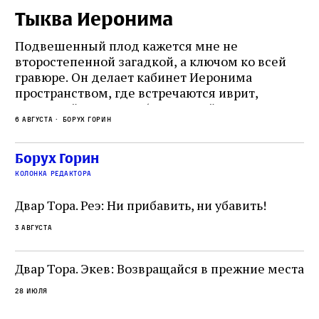
Тыква Иеронима
Н
Подвешенный плод кажется мне не
Ес
второстепенной загадкой, а ключом ко всей
Де
гравюре. Он делает кабинет Иеронима
ма
т
пространством, где встречаются иврит,
Лу
греческий и латынь; буквальный смысл и
чт
6 августа
Борух Горин
6 а
церковная традиция; филологическая
св
точность и понятность; переводчик,
ка
убеждённый в необходимости исправления, и
На
Борух Горин
ти:
читатель, воспринимающий исправление как
вп
е
колонка редактора
разрушение священного текста. Перед нами
од
и
не просто покровитель переводчиков,
Двар Тора. Реэ: Ни прибавить, ни убавить!
окружённый книгами. Перед нами человек,
3 августа
одно решение которого вызвало возмущение
целой общины и стало частью многовекового
спора о том, кому принадлежит последнее
Двар Тора. Экев: Возвращайся в прежние места
слово в переводе Библии
28 июля