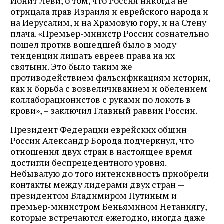
Йонит Леви, о том, что Россия никогда не
отрицала прав Израиля и еврейского народа и
на Иерусалим, и на Храмовую гору, и на Стену
плача. «Премьер-министр России сознательно
пошел против вошедшей было в моду
тенденции лишать евреев права на их
святыни. Это было таким же
противодействием фальсификациям истории,
как и борьба с возвеличиванием и обелением
коллаборационистов с руками по локоть в
крови», – заключил Главный раввин России.
Президент Федерации еврейских общин
России Александр Борода подчеркнул, что
отношения двух стран в настоящее время
достигли беспрецедентного уровня.
Небывалую до того интенсивность приобрели
контакты между лидерами двух стран —
президентом Владимиром Путиным и
премьер-министром Беньямином Нетаниягу,
которые встречаются ежегодно, иногда даже