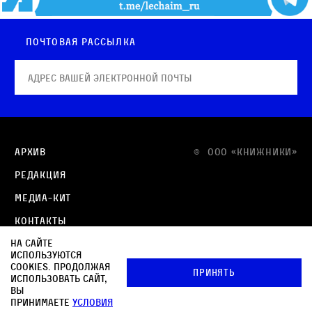
Почтовая рассылка
Архив
© OOO «КНИЖНИКИ»
Редакция
Медиа-кит
Контакты
На сайте
Политика в отношении обработки персональных
используются
данных
cookies. Продолжая
Принять
использовать сайт,
Политика обработки файлов cookie
вы
принимаете
условия