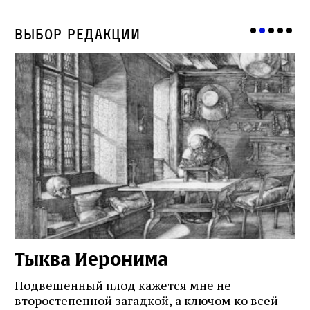
Выбор редакции
Тыква Иеронима
Н
Подвешенный плод кажется мне не
Ес
второстепенной загадкой, а ключом ко всей
Де