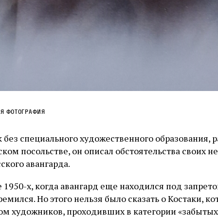
ая фотография
 без специального художественного образования, 
ком посольстве, он описал обстоятельства своих н
ского авангарда.
Журнал ЛЕХАИМ в вашем email
 1950-х, когда авангард еще находился под запрето
ремился. Но этого нельзя было сказать о Костаки, к
Подпишитесь на рассылку журнала ЛЕХАИМ и получайте самые
интересные публикации с сайта по электронной почте
м художников, проходивших в категории «забытых