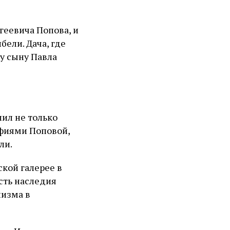
геевича Попова, и
бели. Дача, где
у сыну Павла
пил не только
афиями Поповой,
гли.
кой галерее в
асть наследия
низма в