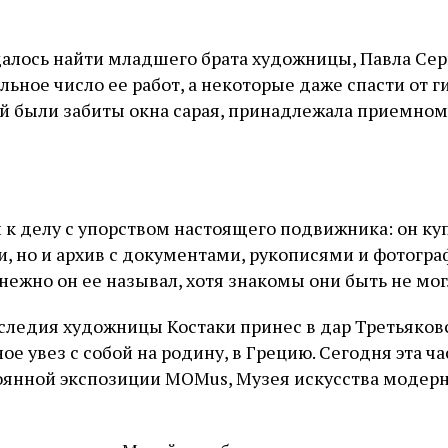
алось найти младшего брата художницы, Павла Сер
Подписаться
ьное число ее работ, а некоторые даже спасти от ги
 были забиты окна сарая, принадлежала приемном
 к делу с упорством настоящего подвижника: он ку
и, но и архив с документами, рукописями и фотогр
к нежно он ее называл, хотя знакомы они быть не мо
следия художницы Костаки принес в дар Третьяковс
ное увез с собой на родину, в Грецию. Сегодня эта ч
оянной экспозиции MOMus, Музея искусства модер