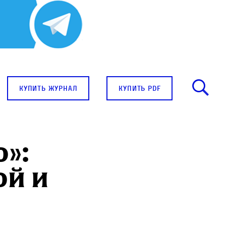
купить журнал
купить pdf
о»:
ой и