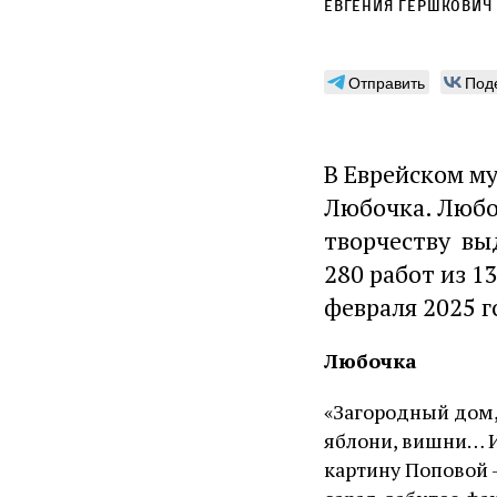
Евгения Гершкович
Отправить
Под
В Еврейском му
Любочка. Любо
творчеству вы
280 работ из 1
февраля 2025 г
Любочка
«Загородный дом,
яблони, вишни… И 
картину Поповой 