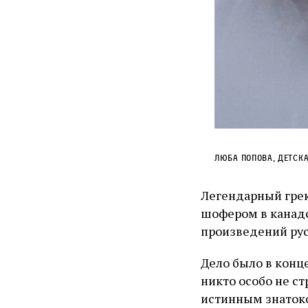
Люба Попова, детск
Легендарный грек
шофером в канадс
произведений рус
Дело было в конце
никто особо не ст
истинным знатоко