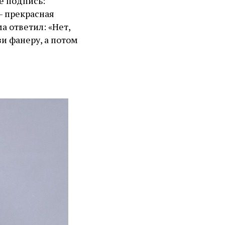
е подпись:
— прекрасная
а ответил: «Нет,
зи фанеру, а потом