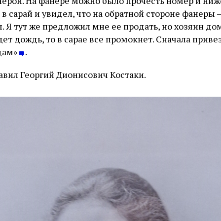
анерой. На фанере можно было прочесть номер и ниж
 в сарай и увидел, что на обратной стороне фанеры 
 Я тут же предложил мне ее продать, но хозяин дом
дет дождь, то в сарае все промокнет. Сначала приве
тдам»
.
авил Георгий Дионисович Костаки.