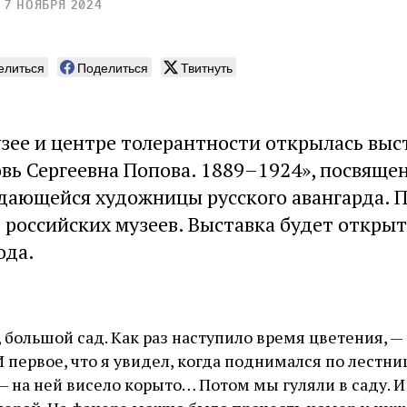
7 ноября 2024
елиться
Поделиться
Твитнуть
зее и центре толерантности открылась выс
вь Сергеевна Попова. 1889–1924», посвяще
дающейся художницы русского авангарда. 
3 российских музеев. Выставка будет открыт
ода.
 большой сад. Как раз наступило время цветения, —
первое, что я увидел, когда поднимался по лестниц
— на ней висело корыто… Потом мы гуляли в саду. И