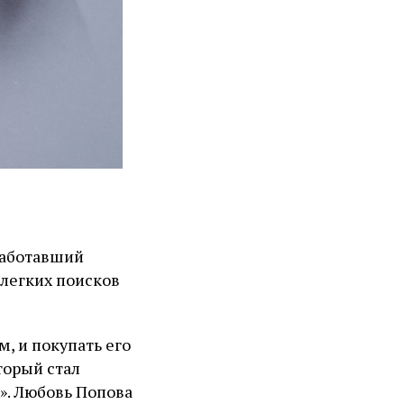
работавший
елегких поисков
м, и покупать его
оторый стал
». Любовь Попова