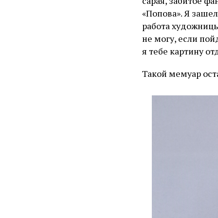
сарая, забитое ф
«Попова». Я зашел
работа художницы.
не могу, если пой
я тебе картину о
Такой мемуар ост