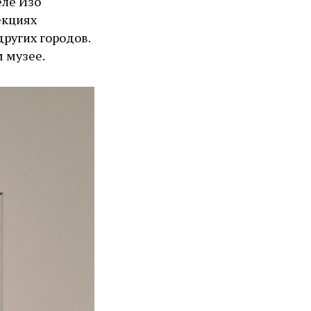
еле Изо
екциях
других городов.
м музее.