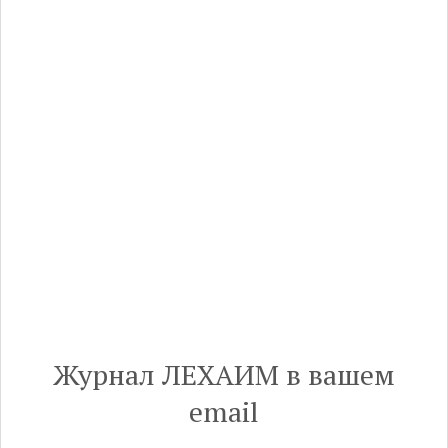
Пятый пункт: Лапид-
премьер, толерантный
Лавров, срок столетнему,
Франция, Мидраш
Кто такой новый премьер-министр
Израиля Яир Лапид? Где в Европе лучше
всего жить евреям? И в чем Владимир
Зеленский упрекает Израиль? Глава
департамента общественных связей
ФЕОР и главный редактор журнала
«Лехаим» Борух Горин представляет
обзор событий недели.
Журнал ЛЕХАИМ в вашем
email